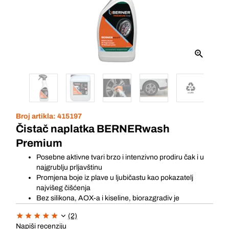
Broj artikla:
415197
Čistač naplatka BERNERwash
Premium
Posebne aktivne tvari brzo i intenzivno prodiru čak i u
najgrublju prljavštinu
Promjena boje iz plave u ljubičastu kao pokazatelj
najvišeg čišćenja
Bez silikona, AOX-a i kiseline, biorazgradiv je
(2)
Napiši recenziju