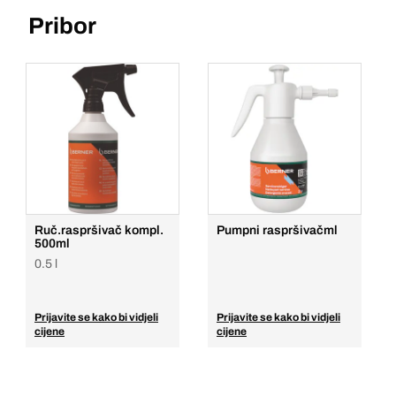
Pribor
Ruč.raspršivač kompl.
Pumpni raspršivačml
500ml
0.5 l
Prijavite se kako bi vidjeli
Prijavite se kako bi vidjeli
cijene
cijene