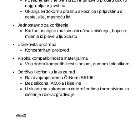
Posebne aktivne tvari brzo i intenzivno prodiru čak i u
najgrublju prljavštinu
Uklanja tvrdokornu prašinu s kočnica i prljavštinu s
ceste, ulje, masnoću itd.
Jednostavno za korištenje
Kad se postigne maksimalni učinak čišćenja, boja se
mijenja iz plave u ljubičastu
Učinkovita upotreba
Koncentrirani proizvod
Visoka kompatibilnost s materijalima
Vrlo dobra kompatibilnost s bojom, gumom i plastikom
Održivo i korisniku lako za rad
Razdvajanje prema Ö-Norm B5105
Bez silikona, AOX-a i kiseline
U skladu sa zakonom o deterdžentima i sredstvima za
čišćenje i biorazgradivo je