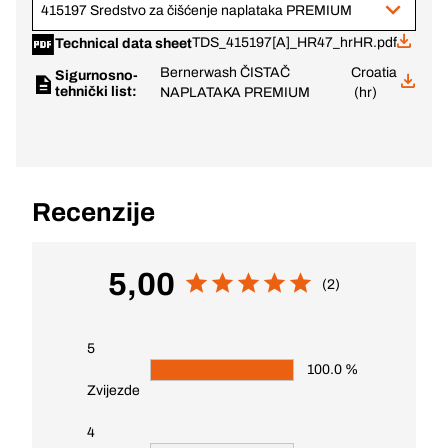
415197 Sredstvo za čišćenje naplataka PREMIUM
TDS_415197[A]_HR47_hrHR.pdf
Technical data sheet
Bernerwash ČISTAČ
Croatia
Sigurnosno-
tehnički list:
NAPLATAKA PREMIUM
(hr)
Recenzije
5,00
(2)
5
100.0 %
Zvijezde
4