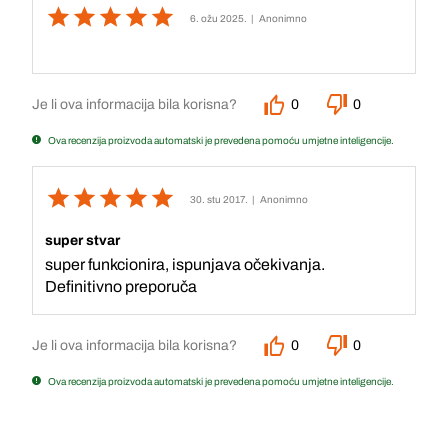
6. ožu 2025.
| Anonimno
Je li ova informacija bila korisna?
0
0
Ova recenzija proizvoda automatski je prevedena pomoću umjetne inteligencije.
30. stu 2017.
| Anonimno
super stvar
super funkcionira, ispunjava očekivanja.
Definitivno preporuča
Je li ova informacija bila korisna?
0
0
Ova recenzija proizvoda automatski je prevedena pomoću umjetne inteligencije.