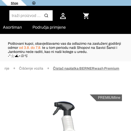
Shop
Asortiman
Područja primjene
Poštovani kupci, obavještavamo vas da odlazimo na zasluženi godišnji
odmor
od 3.8. do 7.8.
te u tom periodu naši Shopovi na Savici Šanci i
Jankomiru neće raditi, kao ni naši kolege u uredu.
˖°𓇼🌊⋆🐚🫧
avanje
Čišćenje vozila
Čistač naplatka BERNERwash Premium
PREMIUMline