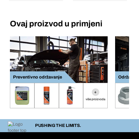
Ovaj proizvod u primjeni
Preventivno održavanje
Održavanj
+
više proizvoda
PUSHING THE LIMITS.