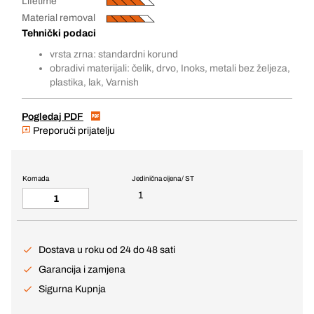
Lifetime
Material removal
Tehnički podaci
vrsta zrna: standardni korund
obradivi materijali: čelik, drvo, Inoks, metali bez željeza,
plastika, lak, Varnish
Pogledaj PDF
Preporuči prijatelju
Komada
Jedinična cijena / ST
1
Dostava u roku od 24 do 48 sati
Garancija i zamjena
Sigurna Kupnja