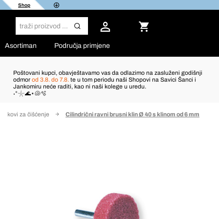
Shop
Asortiman
Područja primjene
Poštovani kupci, obavještavamo vas da odlazimo na zasluženi godišnji
odmor
od 3.8. do 7.8.
te u tom periodu naši Shopovi na Savici Šanci i
Jankomiru neće raditi, kao ni naši kolege u uredu.
˖°𓇼🌊⋆🐚🫧
Diskovi za čišćenje
Cilindrični ravni brusni klin Ø 40 s klinom od 6 mm