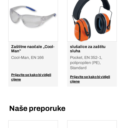
Zaštitne naočale „Cool-
slušalice za zaštitu
Man”
sluha
Cool-Man, EN 166
Pocket, EN 352-1,
polipropilen (PE),
Standard
Prijavite se kako bi vidjeli
Prijavite se kako bi vidjeli
cijene
cijene
Naše preporuke