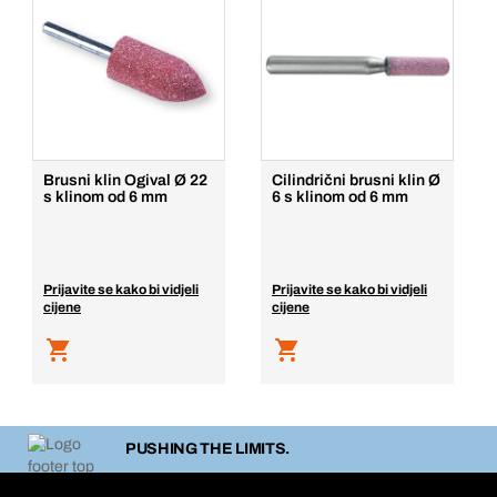
Brusni klin Ogival Ø 22
Cilindrični brusni klin Ø
s klinom od 6 mm
6 s klinom od 6 mm
Prijavite se kako bi vidjeli
Prijavite se kako bi vidjeli
cijene
cijene
PUSHING THE LIMITS.