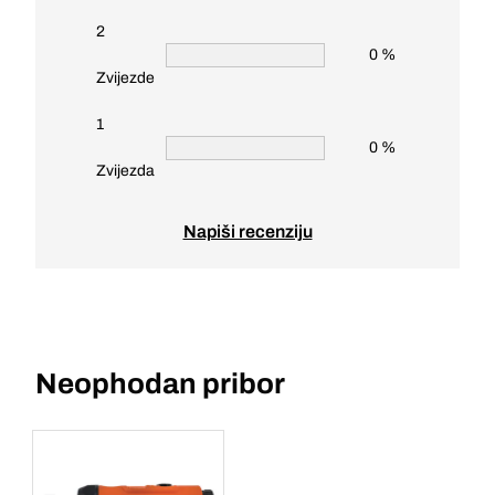
2
0 %
Zvijezde
1
0 %
Zvijezda
Napiši recenziju
Neophodan pribor