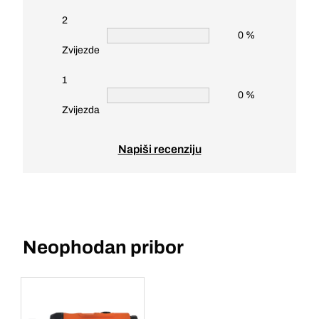
2
0 %
Zvijezde
1
0 %
Zvijezda
Napiši recenziju
Neophodan pribor