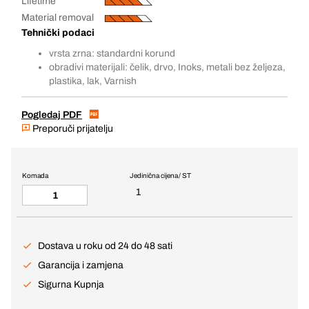
Lifetime
Material removal
Tehnički podaci
vrsta zrna: standardni korund
obradivi materijali: čelik, drvo, Inoks, metali bez željeza,
plastika, lak, Varnish
Pogledaj PDF
Preporuči prijatelju
Komada
Jedinična cijena / ST
1
Dostava u roku od 24 do 48 sati
Garancija i zamjena
Sigurna Kupnja