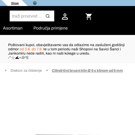
Shop
Asortiman
Područja primjene
Poštovani kupci, obavještavamo vas da odlazimo na zasluženi godišnji
odmor
od 3.8. do 7.8.
te u tom periodu naši Shopovi na Savici Šanci i
Jankomiru neće raditi, kao ni naši kolege u uredu.
˖°𓇼🌊⋆🐚🫧
e
Diskovi za čišćenje
Cilindrični brusni klin Ø 6 s klinom od 6 mm