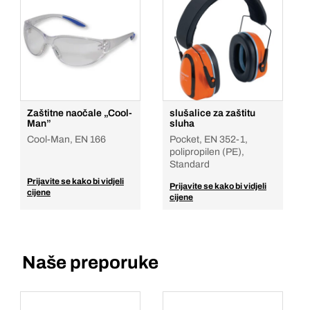
Zaštitne naočale „Cool-
slušalice za zaštitu
Man”
sluha
Cool-Man, EN 166
Pocket, EN 352-1,
polipropilen (PE),
Standard
Prijavite se kako bi vidjeli
Prijavite se kako bi vidjeli
cijene
cijene
Naše preporuke