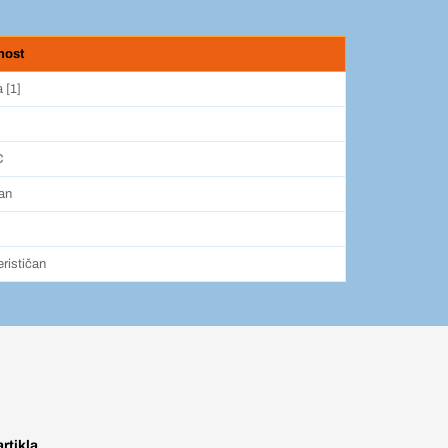
nost
 [1]
C
an
erističan
artikla