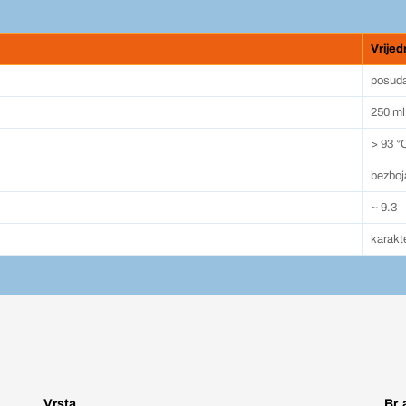
Vrijed
posuda
250 ml
> 93 °
bezboj
~ 9.3
karakt
Vrsta
Br. 