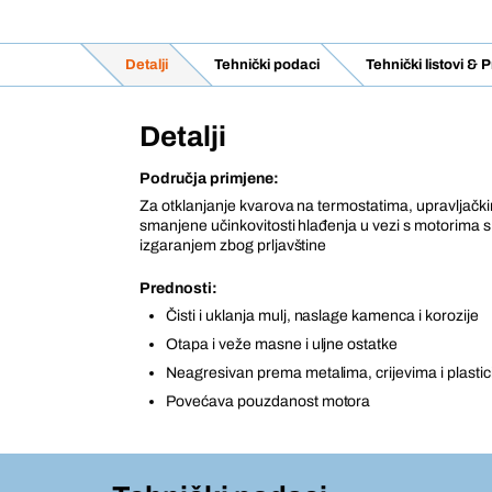
Detalji
Tehnički podaci
Tehnički listovi &
Detalji
Područja primjene:
Za otklanjanje kvarova na termostatima, upravljač
smanjene učinkovitosti hlađenja u vezi s motorima s
izgaranjem zbog prljavštine
Prednosti:
Čisti i uklanja mulj, naslage kamenca i korozije
Otapa i veže masne i uljne ostatke
Neagresivan prema metalima, crijevima i plastic
Povećava pouzdanost motora