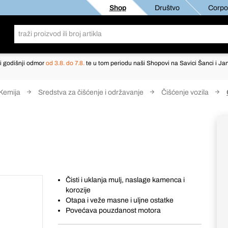
Shop
Društvo
Corpor
i godišnji odmor
od 3.8. do 7.8.
te u tom periodu naši Shopovi na Savici Šanci i Jan
Kemija
Sredstva za čišćenje i održavanje
Čišćenje vozila
Čisti i uklanja mulj, naslage kamenca i
korozije
Otapa i veže masne i uljne ostatke
Povećava pouzdanost motora