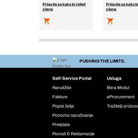
Prijavite se kako bi vidjeli
Prijavite se kako bi
cijene
cijene
PUSHING THE LIMITS.
Self-Service Portal
Usluga
Narudžbe
Bera Modul
Fakture
eProcurement
Popisi želja
Tražitelji proizv
Ponovno naručivanje
Pretplate
Povrati & Reklamacije