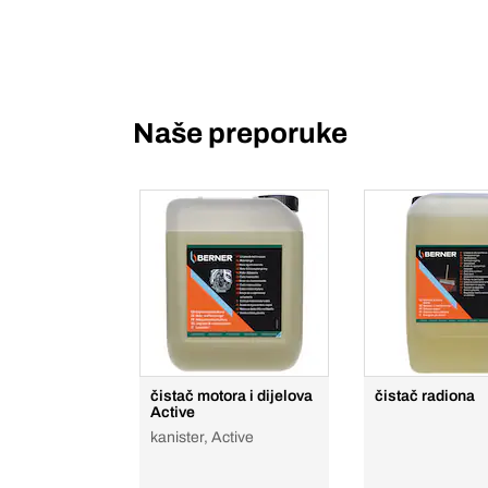
Naše preporuke
čistač motora i dijelova
čistač radiona
Active
kanister, Active