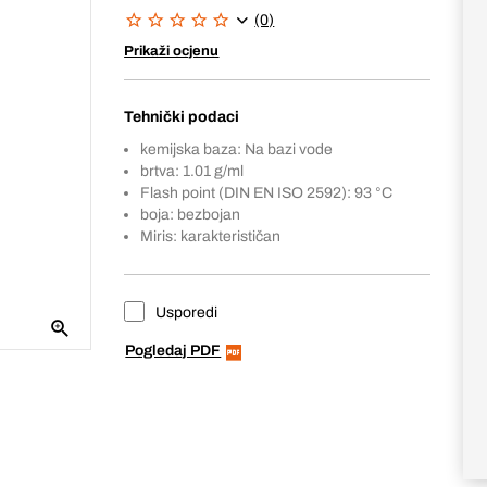
(0)
Prikaži ocjenu
Tehnički podaci
kemijska baza: Na bazi vode
brtva: 1.01 g/ml
Flash point (DIN EN ISO 2592): 93 °C
boja: bezbojan
Miris: karakterističan
Usporedi
Pogledaj PDF