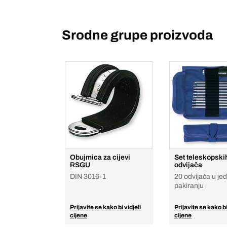
Srodne grupe proizvoda
Obujmica za cijevi
Set teleskopski
RSGU
odvijača
DIN 3016-1
20 odvijača u j
pakiranju
Prijavite se kako bi vidjeli
Prijavite se kako bi
cijene
cijene