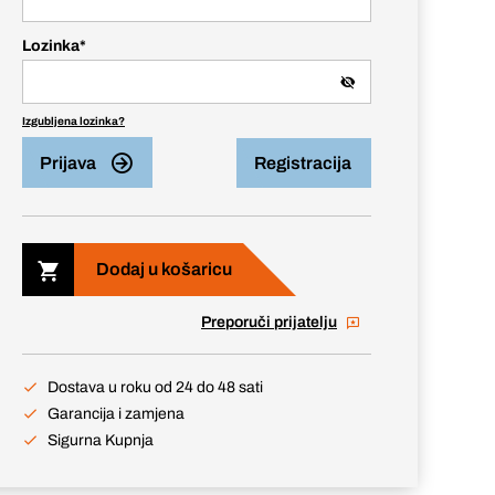
Lozinka
*
Izgubljena lozinka?
Prijava
Registracija
Dodaj u košaricu
Preporuči prijatelju
Dostava u roku od 24 do 48 sati
Garancija i zamjena
Sigurna Kupnja