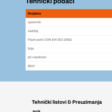
Tehnički podaci
Svojstva
spremnik
sadržaj
Flash point (DIN EN ISO 2592)
boja
ph-vrijednost
Miris
Tehnički listovi & Preuzimanja
Jezik