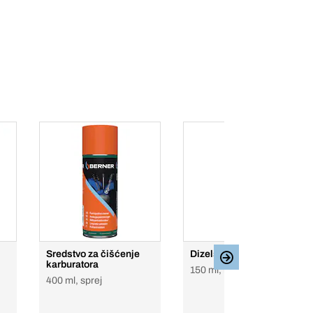
Sredstvo za čišćenje
Dizelski aditiv
karburatora
150 ml, boce
400 ml, sprej