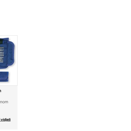
h
ednom
 vidjeli