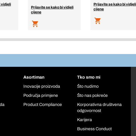
 vidjeli
Prijavite se kako bi vidjeli
Prijavite se kako bi vidjeli
cijene
cijene
Asortiman
Tko smo mi
Inovacije proizvoda
Što nudimo
Područja primjene
Što nas pokreće
oda
Product Compliance
Korporativna društvena
odgovornost
Karijera
Business Conduct