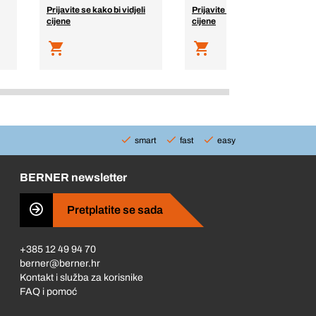
Prijavite se kako bi vidjeli
Prijavite se kako bi vidjeli
cijene
cijene
smart
fast
easy
BERNER newsletter
Pretplatite se sada
+385 12 49 94 70
berner@berner.hr
Kontakt i služba za korisnike
FAQ i pomoć