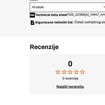
Hrvatski
TDS_22366[A]_HR47_hrH
Technical data sheet
Čistač rashladnog s
Sigurnosno-tehnički list:
Recenzije
0
0 recenzija
Napiši recenziju