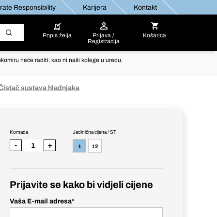
ate Responsibility
Karijera
Kontakt
Popis želja
Prijava /
Košarica
Registracija
komiru neće raditi, kao ni naši kolege u uredu.
Čistač sustava hladnjaka
Komada
Jedinična cijena / ST
-
+
1
12
Prijavite se kako bi vidjeli cijene
Vaša E-mail adresa
*