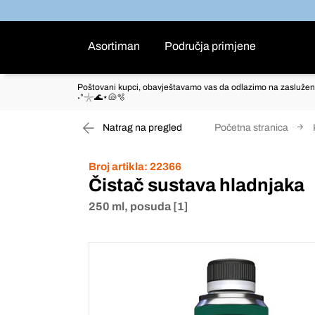
Asortiman
Područja primjene
Poštovani kupci, obavještavamo vas da odlazimo na zaslužen
˖°𓇼🌊⋆🐚🫧
Natrag na pregled
Početna stranica
Broj artikla:
22366
Čistač sustava hladnjaka
250 ml, posuda [1]