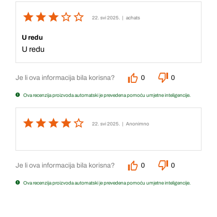
22. svi 2025.
| achats
U redu
U redu
Je li ova informacija bila korisna?
0
0
Ova recenzija proizvoda automatski je prevedena pomoću umjetne inteligencije.
22. svi 2025.
| Anonimno
Je li ova informacija bila korisna?
0
0
Ova recenzija proizvoda automatski je prevedena pomoću umjetne inteligencije.