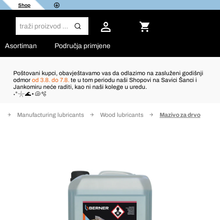
Shop
Asortiman
Područja primjene
Poštovani kupci, obavještavamo vas da odlazimo na zasluženi godišnji
odmor
od 3.8. do 7.8.
te u tom periodu naši Shopovi na Savici Šanci i
Jankomiru neće raditi, kao ni naši kolege u uredu.
˖°𓇼🌊⋆🐚🫧
e
Manufacturing lubricants
Wood lubricants
Mazivo za drvo