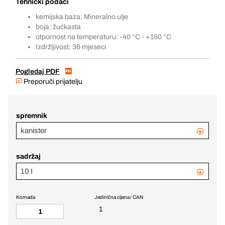
Tehnički podaci
kemijska baza: Mineralno ulje
boja: žućkasta
otpornost na temperaturu: -40 °C - +150 °C
Izdržljivost: 36 mjeseci
Pogledaj PDF
Preporuči prijatelju
spremnik
kanister
sadržaj
10 I
Komada
Jedinična cijena / CAN
1