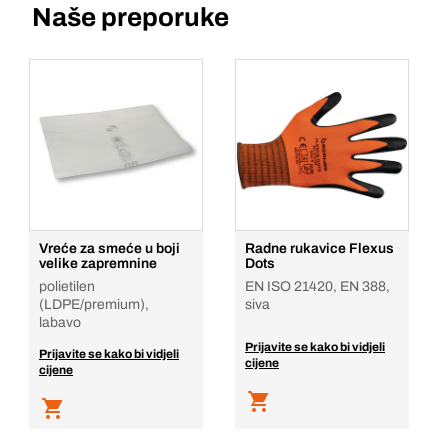
Naše preporuke
Vreće za smeće u boji
Radne rukavice Flexus
velike zapremnine
Dots
polietilen
EN ISO 21420, EN 388,
(LDPE/premium),
siva
labavo
Prijavite se kako bi vidjeli
Prijavite se kako bi vidjeli
cijene
cijene