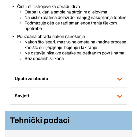
Čisti i štiti strojeve za obradu drva
Otapa i uklanja smole na strojnim dijelovima
Na čistim alatima dolazi do manjeg nakupljanja topline
Podmazuje oštrice radi smanjenog trenja tijekom
upotrebe
Pouzdana obrada nakon nanošenja
Nakon što ispari, mazivo ne ometa naknadne procese
kao što su lijepljenje, bojenje i lakiranje
Ne ostavlja nikakve ostatke na tretiranim površinama
Bez dodanih silikona
Upute za obradu
Savjeti
Tehnički podaci