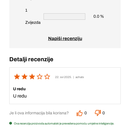
1
0.0 %
Zvijezda
Napiši recenziju
Detalji recenzije
22. svi 2025.
| achats
U redu
U redu
Je li ova informacija bila korisna?
0
0
Ova recenzija proizvoda automatski je prevedena pomoću umjetne inteligencije.