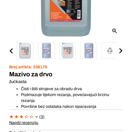
Broj artikla:
338176
Mazivo za drvo
žućkasta
Čisti i štiti strojeve za obradu drva
Podmazuje tijekom rezanja, povećavajući brzinu
rezanja
Površine bez ostataka nakon isparavanja
(3)
Napiši recenziju