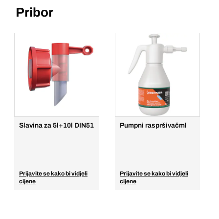
Pribor
Slavina za 5l+10l DIN51
Pumpni raspršivačml
Prijavite se kako bi vidjeli
Prijavite se kako bi vidjeli
cijene
cijene