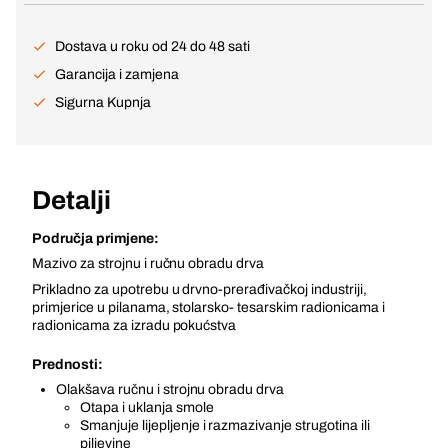
Dostava u roku od 24 do 48 sati
Garancija i zamjena
Sigurna Kupnja
Detalji
Područja primjene:
Mazivo za strojnu i ručnu obradu drva
Prikladno za upotrebu u drvno-prerađivačkoj industriji,
primjerice u pilanama, stolarsko- tesarskim radionicama i
radionicama za izradu pokućstva
Prednosti:
Olakšava ručnu i strojnu obradu drva
Otapa i uklanja smole
Smanjuje lijepljenje i razmazivanje strugotina ili
piljevine