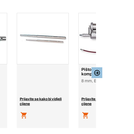
Pištolj za podmazivanje
komprimiranim zrakom
8 mm, BPT-GG PR
Prijavite se kako bi vidjeli
Prijavite se kako bi vidjeli
cijene
cijene