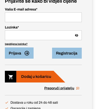
Prijavite se kako bi vidjeli cijene
Vaša E-mail adresa
*
Lozinka
*
Izgubljena lozinka?
Prijava
Registracija
Dodaj u košaricu
Preporuči prijatelju
Dostava u roku od 24 do 48 sati
Garancija i zamjena