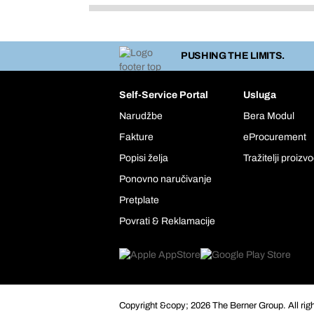
PUSHING THE LIMITS.
Self-Service Portal
Usluga
Narudžbe
Bera Modul
Fakture
eProcurement
Popisi želja
Tražitelji proizv
Ponovno naručivanje
Pretplate
Povrati & Reklamacije
Copyright &copy; 2026 The Berner Group. All rig