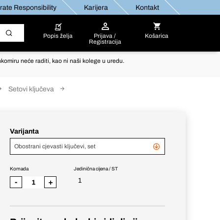
ate Responsibility
Karijera
Kontakt
Popis želja
Prijava /
Košarica
Registracija
komiru neće raditi, kao ni naši kolege u uredu.
Setovi ključeva
Varijanta
Obostrani cjevasti ključevi, set
Komada
Jedinična cijena / ST
1
-
+