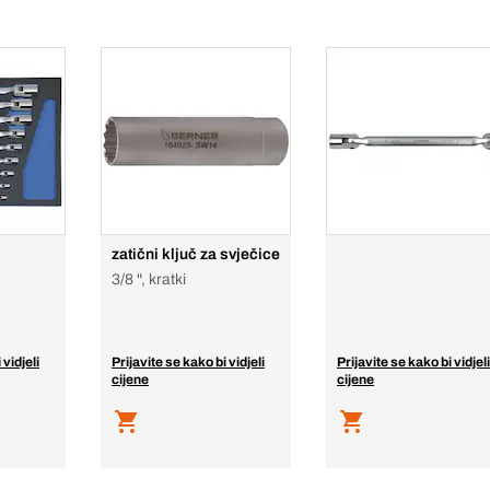
zatični ključ za svječice
3/8 ", kratki
 vidjeli
Prijavite se kako bi vidjeli
Prijavite se kako bi vidjeli
cijene
cijene