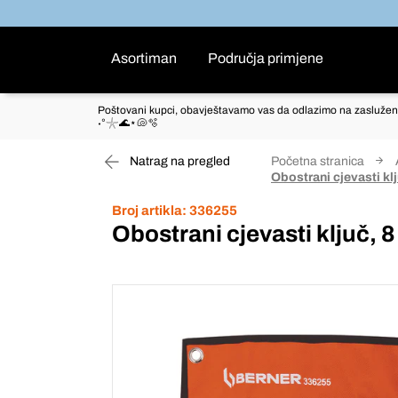
Asortiman
Područja primjene
Poštovani kupci, obavještavamo vas da odlazimo na zaslužen
˖°𓇼🌊⋆🐚🫧
Natrag na pregled
Početna stranica
Obostrani cjevasti klju
Broj artikla:
336255
Obostrani cjevasti ključ, 8 