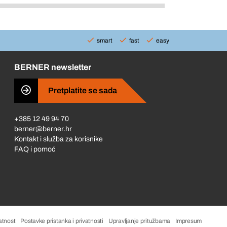
smart
fast
easy
BERNER newsletter
Pretplatite se sada
+385 12 49 94 70
berner@berner.hr
Kontakt i služba za korisnike
FAQ i pomoć
atnost
Postavke pristanka i privatnosti
Upravljanje pritužbama
Impresum