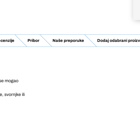
cenzije
Pribor
Naše preporuke
Dodaj odabrani proizv
i se mogao
, svornjke ili