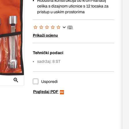
Robusna konstrukcija od krom-vanadij
celika s dizajnom uticnice s 12 tocaka za
pristup u uskim prostorima
(0)
Prikaži ocjenu
Tehnički podaci
sadržaj: 8 ST
Usporedi
Pogledaj PDF