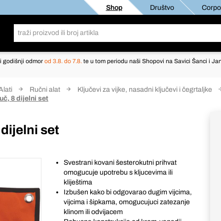
Shop
Društvo
Corpor
i godišnji odmor
od 3.8. do 7.8.
te u tom periodu naši Shopovi na Savici Šanci i Jan
Alati
Ručni alat
Ključevi za vijke, nasadni ključevi i čegrtaljke
č, 8 dijelni set
dijelni set
Svestrani kovani šesterokutni prihvat
omogucuje upotrebu s kljucevima ili
kliještima
Izbušen kako bi odgovarao dugim vijcima,
vijcima i šipkama, omogucujuci zatezanje
klinom ili odvijacem