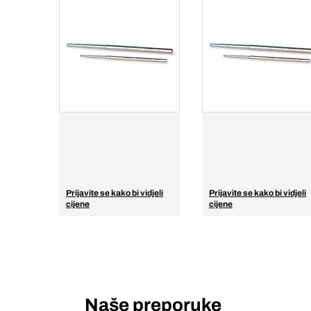
Prijavite se kako bi vidjeli
Prijavite se kako bi vidjeli
cijene
cijene
Naše preporuke