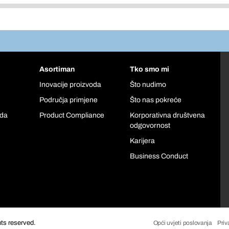
Asortiman
Tko smo mi
Inovacije proizvoda
Što nudimo
Područja primjene
Što nas pokreće
oda
Product Compliance
Korporativna društvena
odgovornost
Karijera
Business Conduct
hts reserved.
Opći uvjeti poslovanja
Priv