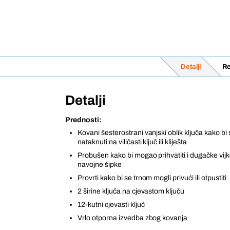
Detalji
Re
Detalji
Prednosti:
Kovani šesterostrani vanjski oblik ključa kako b
nataknuti na viličasti ključ ili kliješta
Probušen kako bi mogao prihvatiti i dugačke vijke
navojne šipke
Provrti kako bi se trnom mogli privući ili otpustiti
2 širine ključa na cjevastom ključu
12-kutni cjevasti ključ
Vrlo otporna izvedba zbog kovanja