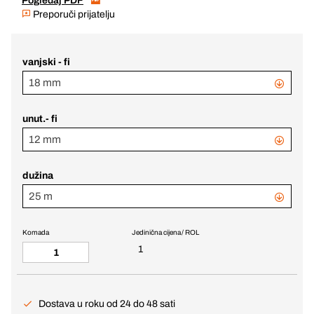
Pogledaj PDF
Preporuči prijatelju
vanjski - fi
18 mm
unut.- fi
12 mm
dužina
25 m
Komada
Jedinična cijena / ROL
1
Dostava u roku od 24 do 48 sati