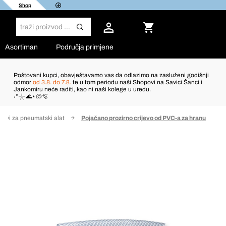
Shop
Asortiman
Područja primjene
Poštovani kupci, obavještavamo vas da odlazimo na zasluženi godišnji
odmor
od 3.8. do 7.8.
te u tom periodu naši Shopovi na Savici Šanci i
Jankomiru neće raditi, kao ni naši kolege u uredu.
˖°𓇼🌊⋆🐚🫧
cijevi za pneumatski alat
Pojačano prozirno crijevo od PVC-a za hranu