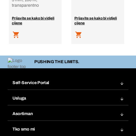
transparentno
Prijavite se kako bi vidjeli
Prijavite se kako bi vidjeli
cijene
cijene
PUSHING THE LIMITS.
Self-Service Portal
Narudžbe
Usluga
Fakture
Bera Modul
Popisi želja
Asortiman
eProcurement
Ponovno naručivanje
Inovacije proizvoda
Tražitelji proizvoda
Tko smo mi
Pretplate
Područja primjene