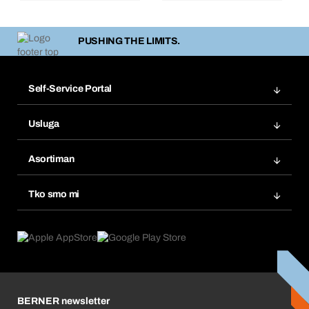
PUSHING THE LIMITS.
Self-Service Portal
Narudžbe
Usluga
Fakture
Bera Modul
Popisi želja
Asortiman
eProcurement
Ponovno naručivanje
Inovacije proizvoda
Tražitelji proizvoda
Tko smo mi
Pretplate
Područja primjene
Što nudimo
Povrati & Reklamacije
Product Compliance
Što nas pokreće
Korporativna društvena odgovornost
Karijera
BERNER newsletter
Business Conduct