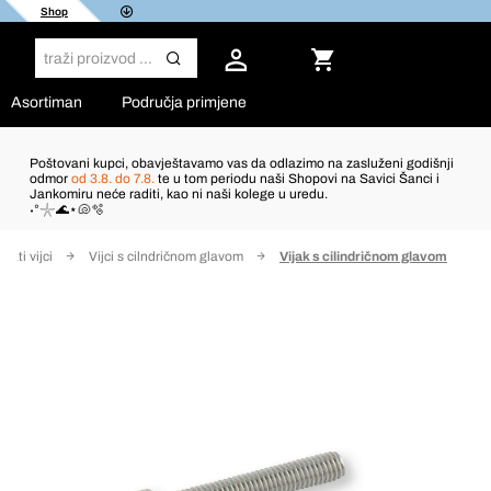
Shop
Asortiman
Područja primjene
Poštovani kupci, obavještavamo vas da odlazimo na zasluženi godišnji
odmor
od 3.8. do 7.8.
te u tom periodu naši Shopovi na Savici Šanci i
Jankomiru neće raditi, kao ni naši kolege u uredu.
˖°𓇼🌊⋆🐚🫧
lnati vijci
Vijci s cilndričnom glavom
Vijak s cilindričnom glavom