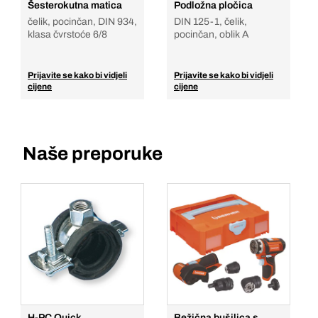
Šesterokutna matica
Podložna pločica
čelik, pocinčan, DIN 934,
DIN 125-1, čelik,
klasa čvrstoće 6/8
pocinčan, oblik A
Prijavite se kako bi vidjeli
Prijavite se kako bi vidjeli
cijene
cijene
Naše preporuke
H-PC Quick
Bežična bušilica s