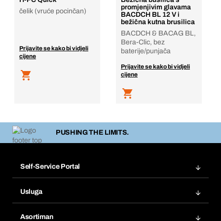
promjenjivim glavama
čelik (vruće pocinčan)
BACDCH BL 12 V i
bežična kutna brusilica
BACDCH & BACAG BL,
Bera-Clic, bez
Prijavite se kako bi vidjeli
baterije/punjača
cijene
Prijavite se kako bi vidjeli
cijene
PUSHING THE LIMITS.
Self-Service Portal
Narudžbe
Usluga
Fakture
Bera Modul
Popisi želja
Asortiman