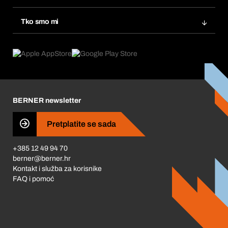
eProcurement
Ponovno naručivanje
Inovacije proizvoda
Tražitelji proizvoda
Tko smo mi
Pretplate
Područja primjene
Što nudimo
Povrati & Reklamacije
Product Compliance
Što nas pokreće
Korporativna društvena odgovornost
Karijera
BERNER newsletter
Business Conduct
Pretplatite se sada
+385 12 49 94 70
berner@berner.hr
Kontakt i služba za korisnike
FAQ i pomoć