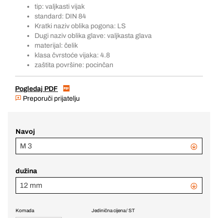
tip: valjkasti vijak
standard: DIN 84
Kratki naziv oblika pogona: LS
Dugi naziv oblika glave: valjkasta glava
materijal: čelik
klasa čvrstoće vijaka: 4.8
zaštita površine: pocinčan
Pogledaj PDF
Preporuči prijatelju
Navoj
M 3
dužina
12 mm
Komada
Jedinična cijena / ST