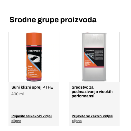
Srodne grupe proizvoda
Suhi klizni sprej PTFE
Sredstvo za
podmazivanje visokih
400 ml
performansi
Prijavite se kako bi vidjeli
Prijavite se kako bi vidjeli
cijene
cijene