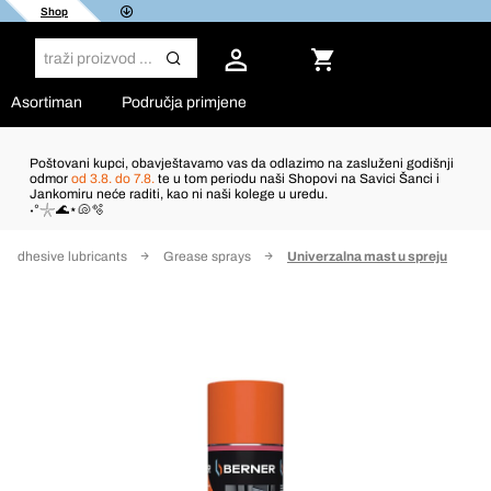
Shop
Asortiman
Područja primjene
Poštovani kupci, obavještavamo vas da odlazimo na zasluženi godišnji
odmor
od 3.8. do 7.8.
te u tom periodu naši Shopovi na Savici Šanci i
Jankomiru neće raditi, kao ni naši kolege u uredu.
˖°𓇼🌊⋆🐚🫧
Adhesive lubricants
Grease sprays
Univerzalna mast u spreju