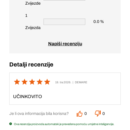
Zvijezde
1
0.0 %
Zvijezda
Napiši recenziju
Detalji recenzije
19. tra 2026.
| DEMARE
UČINKOVITO
Je li ova informacija bila korisna?
0
0
Ova recenzija proizvoda automatski je prevedena pomoću umjetne inteligencije.