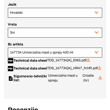
Jezik
Hrvatski
Vrsta
Svi
Br. artikla
147734 Univerzalna mast u spreju 400 ml
TDS_147734[A]_ENG.pdf
Technical data sheet
TDS_147734[A]_HR47_hrHR.pdf
Technical data sheet
Univerzalna mast u
Croatia
Sigurnosno-tehnički
list:
spreju
(hr)
Recenzije