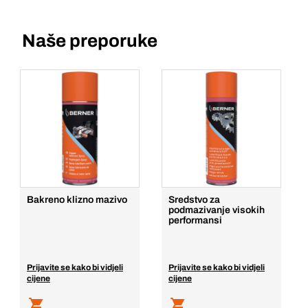
Naše preporuke
Bakreno klizno mazivo
Sredstvo za
podmazivanje visokih
performansi
Prijavite se kako bi vidjeli
Prijavite se kako bi vidjeli
cijene
cijene