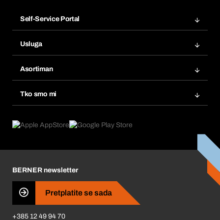
Self-Service Portal
Narudžbe
Usluga
Fakture
Bera Modul
Popisi želja
Asortiman
eProcurement
Ponovno naručivanje
Inovacije proizvoda
Tražitelji proizvoda
Tko smo mi
Pretplate
Područja primjene
Što nudimo
Povrati & Reklamacije
Product Compliance
Što nas pokreće
Korporativna društvena odgovornost
Karijera
BERNER newsletter
Business Conduct
Pretplatite se sada
+385 12 49 94 70