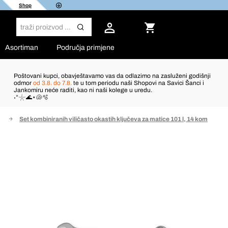
Shop
Asortiman
Područja primjene
Poštovani kupci, obavještavamo vas da odlazimo na zasluženi godišnji
odmor
od 3.8. do 7.8.
te u tom periodu naši Shopovi na Savici Šanci i
Jankomiru neće raditi, kao ni naši kolege u uredu.
˖°𓇼🌊⋆🐚🫧
a
Set kombiniranih viličasto okastih ključeva za matice 101 l, 14 kom