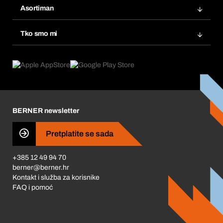
Popisi želja
Asortiman
eProcurement
Ponovno naručivanje
Inovacije proizvoda
Tražitelji proizvoda
Tko smo mi
Pretplate
Područja primjene
Što nudimo
Povrati & Reklamacije
Product Compliance
Što nas pokreće
Korporativna društvena odgovornost
Karijera
BERNER newsletter
Business Conduct
Pretplatite se sada
+385 12 49 94 70
berner@berner.hr
Kontakt i služba za korisnike
FAQ i pomoć