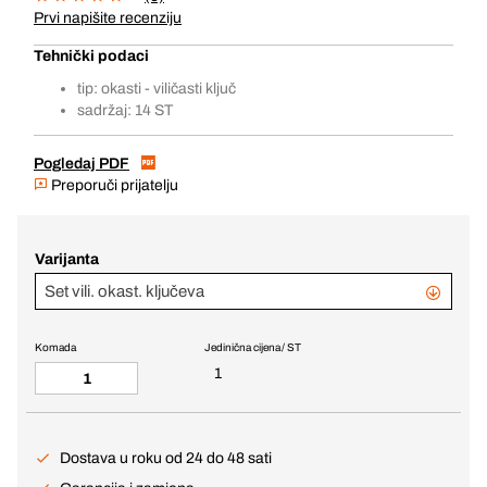
Prvi napišite recenziju
Tehnički podaci
tip: okasti - viličasti ključ
sadržaj: 14 ST
Pogledaj PDF
Preporuči prijatelju
Varijanta
Set vili. okast. ključeva
Komada
Jedinična cijena / ST
1
Dostava u roku od 24 do 48 sati