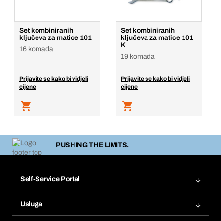
Set kombiniranih
Set kombiniranih
ključeva za matice 101
ključeva za matice 101
K
16 komada
19 komada
Prijavite se kako bi vidjeli
Prijavite se kako bi vidjeli
cijene
cijene
PUSHING THE LIMITS.
Self-Service Portal
Narudžbe
Usluga
Fakture
Bera Modul