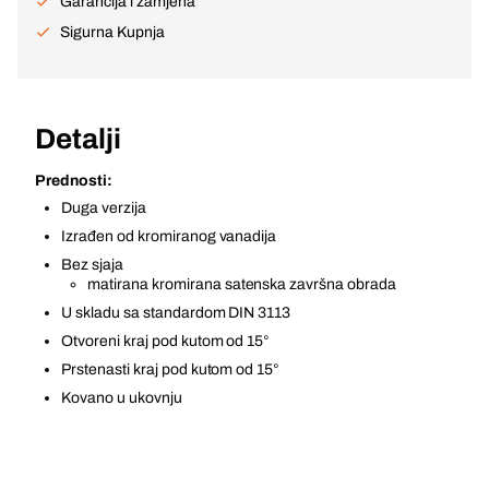
Garancija i zamjena
Sigurna Kupnja
Detalji
Prednosti:
Duga verzija
Izrađen od kromiranog vanadija
Bez sjaja
matirana kromirana satenska završna obrada
U skladu sa standardom DIN 3113
Otvoreni kraj pod kutom od 15°
Prstenasti kraj pod kutom od 15°
Kovano u ukovnju