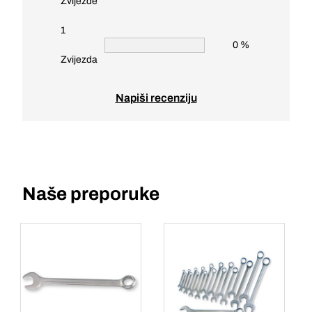
Zvijezde
1
0 %
Zvijezda
Napiši recenziju
Naše preporuke