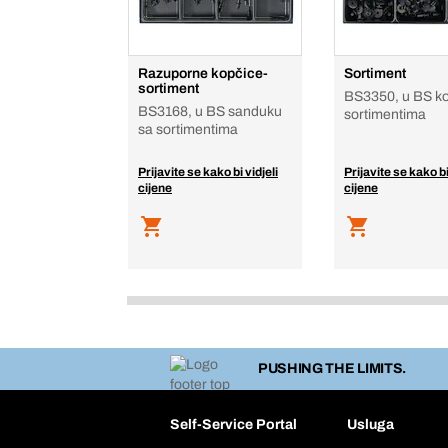
Razuporne kopčice-
Sortiment
sortiment
BS3350, u BS ko
BS3168, u BS sanduku
sortimentima
sa sortimentima
Prijavite se kako bi vidjeli
Prijavite se kako bi
cijene
cijene
PUSHING THE LIMITS.
Self-Service Portal
Usluga