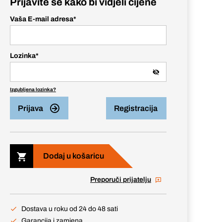
Prijavite se kako bi vidjeli cijene
Vaša E-mail adresa
*
Lozinka
*
Izgubljena lozinka?
Prijava
Registracija
Dodaj u košaricu
Preporuči prijatelju
Dostava u roku od 24 do 48 sati
Garancija i zamjena