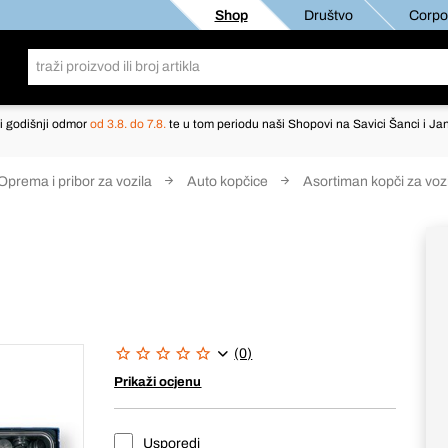
Shop
Društvo
Corpor
i godišnji odmor
od 3.8. do 7.8.
te u tom periodu naši Shopovi na Savici Šanci i Jan
Oprema i pribor za vozila
Auto kopčice
Asortiman kopči za voz
(0)
Prikaži ocjenu
Usporedi