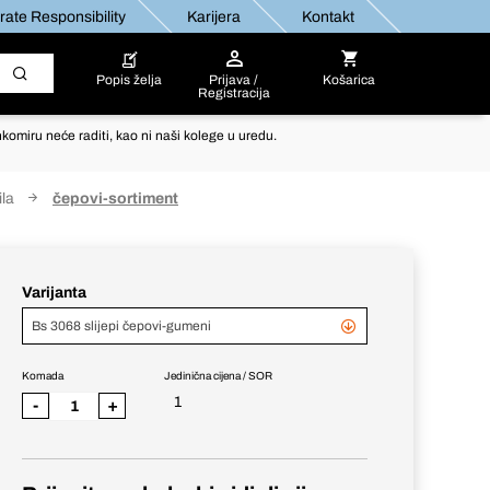
ate Responsibility
Karijera
Kontakt
Popis želja
Prijava /
Košarica
Registracija
komiru neće raditi, kao ni naši kolege u uredu.
ila
čepovi-sortiment
Varijanta
Bs 3068 slijepi čepovi-gumeni
Komada
Jedinična cijena / SOR
1
-
+