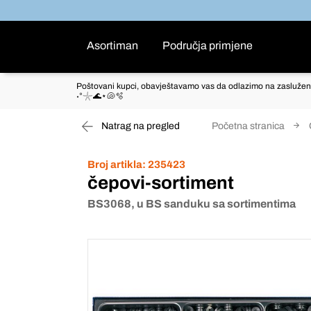
Asortiman
Područja primjene
Poštovani kupci, obavještavamo vas da odlazimo na zaslužen
˖°𓇼🌊⋆🐚🫧
Natrag na pregled
Početna stranica
Broj artikla:
235423
čepovi-sortiment
BS3068, u BS sanduku sa sortimentima