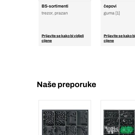
BS-sortimenti
čepovi
trezor, prazan
guma [1]
Prijavite se kako bi vidjeli
Prijavite se kako bi
cijene
cijene
Naše preporuke