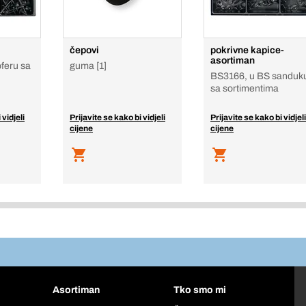
čepovi
pokrivne kapice-
asortiman
feru sa
guma [1]
BS3166, u BS sanduk
sa sortimentima
 vidjeli
Prijavite se kako bi vidjeli
Prijavite se kako bi vidjeli
cijene
cijene
Asortiman
Tko smo mi