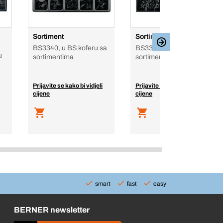
Sortiment
Sortiment
BS3340, u BS koferu sa
BS3360, u BS koferu sa
u
sortimentima
sortimentima
Prijavite se kako bi vidjeli
Prijavite se kako bi vidjeli
cijene
cijene
smart
fast
easy
BERNER newsletter