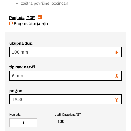
zaštita površine: pocinčan
Pogledaj PDF
Preporuči prijatelju
ukupna duž.
100 mm
tip nav, naz-fi
6 mm
pogon
TX 30
Komada
Jedinična cijena / ST
100