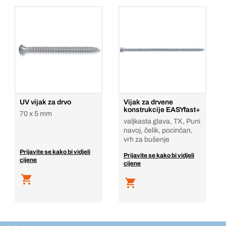
UV vijak za drvo
Vijak za drvene
konstrukcije EASYfast+
70 x 5 mm
valjkasta glava, TX, Puni
navoj, čelik, pocinčan,
vrh za bušenje
Prijavite se kako bi vidjeli
Prijavite se kako bi vidjeli
cijene
cijene