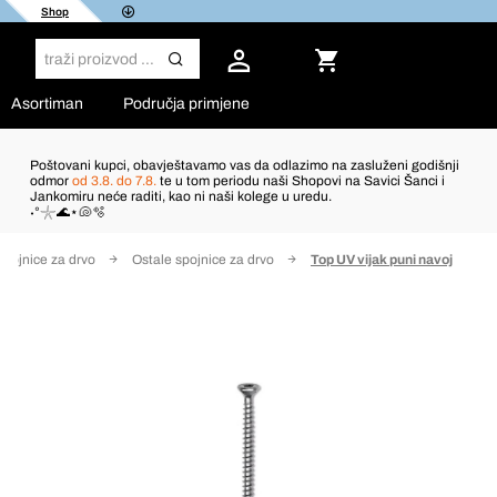
Shop
Asortiman
Područja primjene
Poštovani kupci, obavještavamo vas da odlazimo na zasluženi godišnji
odmor
od 3.8. do 7.8.
te u tom periodu naši Shopovi na Savici Šanci i
Jankomiru neće raditi, kao ni naši kolege u uredu.
˖°𓇼🌊⋆🐚🫧
Spojnice za drvo
Ostale spojnice za drvo
Top UV vijak puni navoj