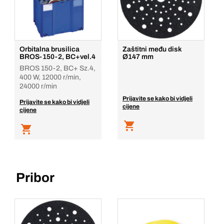
Orbitalna brusilica
Zaštitni među disk
BROS-150-2, BC+vel.4
Ø147 mm
BROS 150-2, BC+ Sz.4,
400 W, 12000 r/min,
24000 r/min
Prijavite se kako bi vidjeli
Prijavite se kako bi vidjeli
cijene
cijene
Pribor