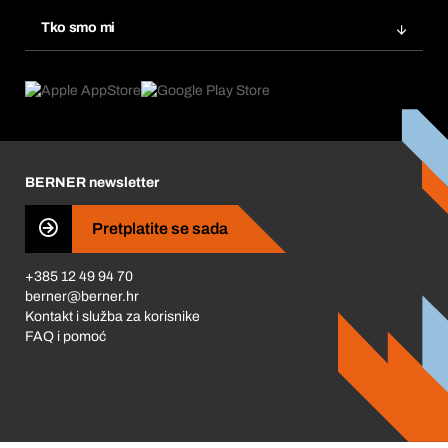
Ponovno naručivanje
Inovacije proizvoda
Tražitelji proizvoda
Tko smo mi
Pretplate
Područja primjene
Što nudimo
Povrati & Reklamacije
Product Compliance
Što nas pokreće
Korporativna društvena odgovornost
Karijera
BERNER newsletter
Business Conduct
Pretplatite se sada
+385 12 49 94 70
berner@berner.hr
Kontakt i služba za korisnike
FAQ i pomoć