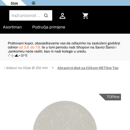
Shop
Asortiman
Područja primjene
Poštovani kupci, obavještavamo vas da odlazimo na zasluženi godišnji
odmor
od 3.8. do 7.8.
te u tom periodu naši Shopovi na Savici Šanci i
Jankomiru neće raditi, kao ni naši kolege u uredu.
˖°𓇼🌊⋆🐚🫧
usni diskovi na čičak Ø 150 mm
Abrazivni disk sa čičkom NETline Top
TOPline