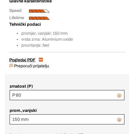
Glavne karakteristike
Speed
Lifetime
Tehnički podaci
promjer, vanjski: 150 mm
vrsta zrna: Aluminium oxide
provrtanje: Net
Pogledaj PDF
Preporuči prijatelju
zrnatost (P)
P 80
prom.,vanjski
150 mm