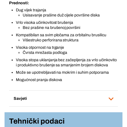
Prednosti:
Dug vijek trajanja
Usisavanje prašine duž cijele površine diska
Vrlo visoka učinkovitost brušenja
Bez prašine na brušenoj površini
Kompatibilan sa svim pločama za orbitalnu brusilicu
Višestruko perforirana struktura
Visoka otpornost na trganje
Čvrsta mrežasta podloga
Visoka stopa uklanjanja bez začepljenja za vrlo učinkovito
i produktivno brušenje sa smanjenim brojem diskova
Može se upotrebljavati na mokrim i suhim potporama
Mogućnost pranja diskova
Savjeti
Tehnički podaci