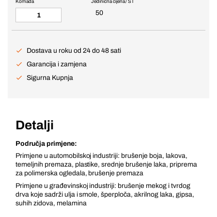
Komada
Jedinična cijena / ST
50
Dostava u roku od 24 do 48 sati
Garancija i zamjena
Sigurna Kupnja
Detalji
Područja primjene:
Primjene u automobilskoj industriji: brušenje boja, lakova,
temeljnih premaza, plastike, srednje brušenje laka, priprema
za polimerska ogledala, brušenje premaza
Primjene u građevinskoj industriji: brušenje mekog i tvrdog
drva koje sadrži ulja i smole, šperploča, akrilnog laka, gipsa,
suhih zidova, melamina