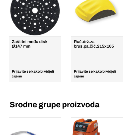
Zaštitni među disk
Ruč.drž.za
Ø147 mm
brus.pa.čič.215x105
Prijavite se kako bi vidjeli
Prijavite se kako bi vidjeli
cijene
cijene
Srodne grupe proizvoda