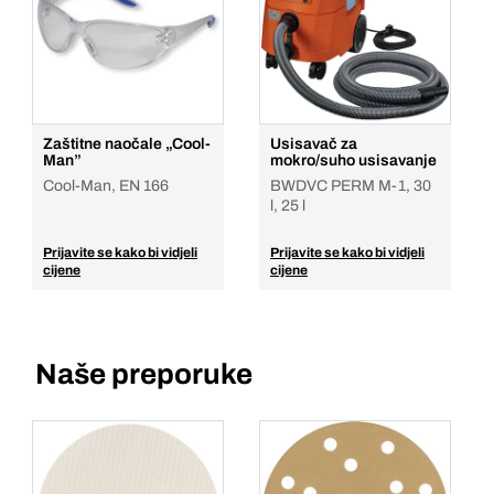
Zaštitne naočale „Cool-
Usisavač za
Man”
mokro/suho usisavanje
Cool-Man, EN 166
BWDVC PERM M-1, 30
l, 25 l
Prijavite se kako bi vidjeli
Prijavite se kako bi vidjeli
cijene
cijene
Naše preporuke