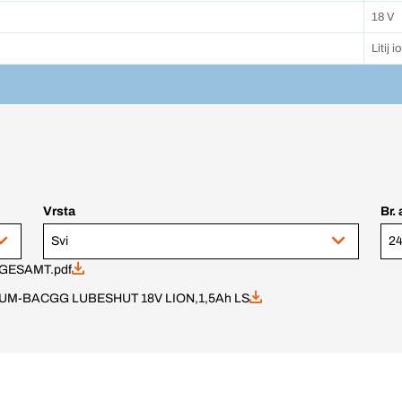
18 V
Litij i
Vrsta
Br. 
Svi
24
GESAMT.pdf
UM-BACGG LUBESHUT 18V LION,1,5Ah LS