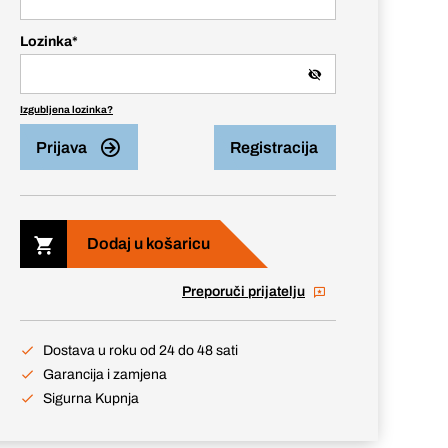
Lozinka
*
Izgubljena lozinka?
Prijava
Registracija
Dodaj u košaricu
Preporuči prijatelju
Dostava u roku od 24 do 48 sati
Garancija i zamjena
Sigurna Kupnja