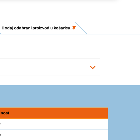
Dodaj odabrani proizvod u košaricu
dnost
n
h