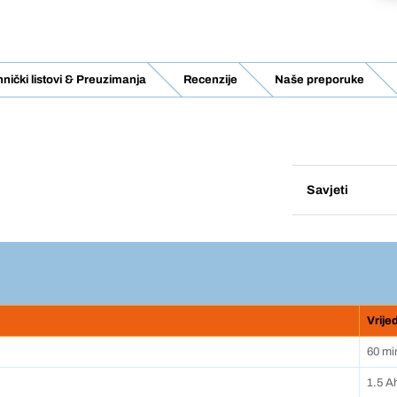
nički listovi & Preuzimanja
Recenzije
Naše preporuke
Savjeti
Vrije
60 mi
1.5 A