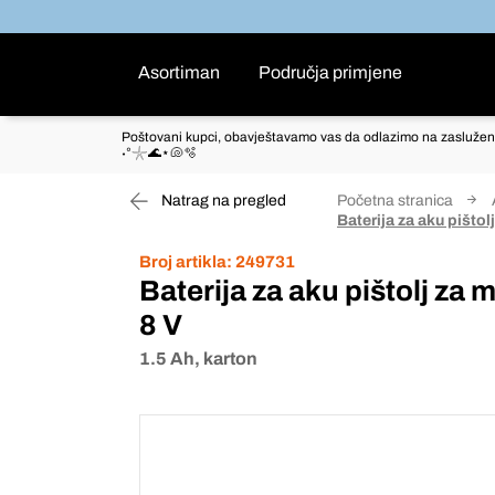
Asortiman
Područja primjene
Poštovani kupci, obavještavamo vas da odlazimo na zaslužen
˖°𓇼🌊⋆🐚🫧
Natrag na pregled
Početna stranica
Baterija za aku pišto
Broj artikla:
249731
Baterija za aku pištolj z
8 V
1.5 Ah, karton