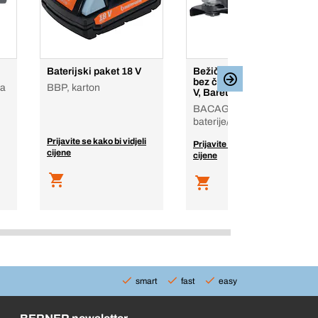
Baterijski paket 18 V
Bežična kutna brusilica
bez četkica BACAG 18
la
BBP, karton
V, Baretool 18 V
BACAG, Baretool, bez
baterije/punjača, karton
Prijavite se kako bi vidjeli
Prijavite se kako bi vidjeli
cijene
cijene
smart
fast
easy