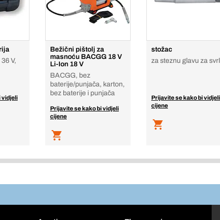
ija
Bežični pištolj za
stožac
masnoću BACGG 18 V
 36 V,
za steznu glavu za svr
Li-Ion 18 V
BACGG, bez
baterije/punjača, karton,
bez baterije i punjača
 vidjeli
Prijavite se kako bi vidjeli
cijene
Prijavite se kako bi vidjeli
cijene