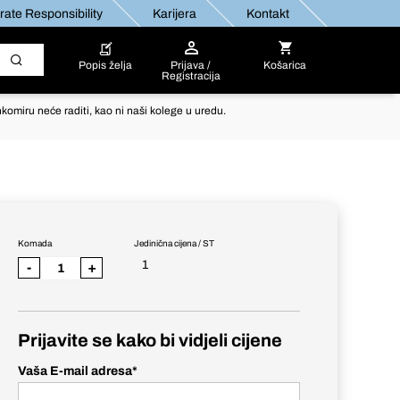
ate Responsibility
Karijera
Kontakt
Popis želja
Prijava /
Košarica
Registracija
komiru neće raditi, kao ni naši kolege u uredu.
Komada
Jedinična cijena / ST
1
-
+
Prijavite se kako bi vidjeli cijene
Vaša E-mail adresa
*