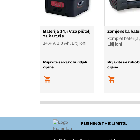
Baterija 14,4V za pištolj
zamjenska bater
za kartuše
komplet baterija,
14.4 V, 3.0 Ah, Litij ioni
Litij ioni
Prijavite se kako bi vidjeli
Prijavite se kako bi
cijene
cijene
PUSHING THE LIMITS.