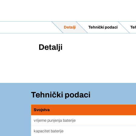
Detalji
Tehnički podaci
Teh
Detalji
Tehnički podaci
Svojstva
vrijeme punjenja baterije
kapacitet baterije