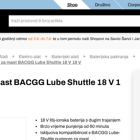
Shop
Društvo
Corpor
i godišnji odmor
od 3.8. do 7.8.
te u tom periodu naši Shopovi na Savici Šanci i Jan
Alati
Elektro alat
Baterijski alati
Baterijska pakiranja
lj za mast BACGG Lube Shuttle 18 V 18 V
a mast BACGG Lube Shuttle 18 V 1
18 V litij-ionska baterija s dugim trajanjem
Brzo vrijeme punjenja od 60 minuta
Iskljuciva kompatibilnost s BACGG Lube-
Shuttle pumpom za mast