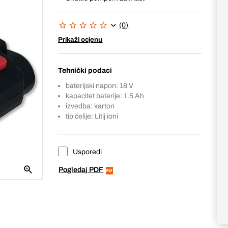
(0)
Prikaži ocjenu
Tehnički podaci
baterijski napon: 18 V
kapacitet baterije: 1.5 Ah
izvedba: karton
tip ćelije: Litij ioni
Usporedi
Pogledaj PDF