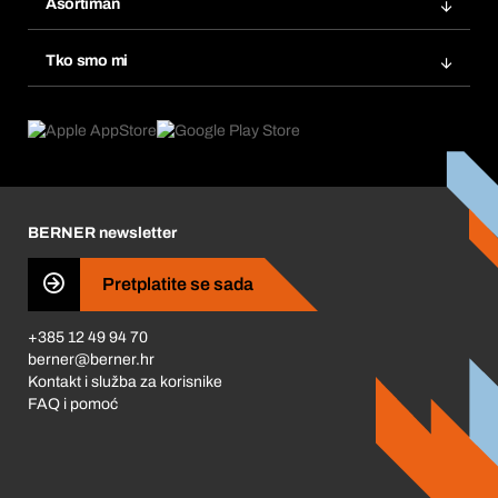
Asortiman
eProcurement
Ponovno naručivanje
Inovacije proizvoda
Tražitelji proizvoda
Tko smo mi
Pretplate
Područja primjene
Što nudimo
Povrati & Reklamacije
Product Compliance
Što nas pokreće
Korporativna društvena odgovornost
Karijera
BERNER newsletter
Business Conduct
Pretplatite se sada
+385 12 49 94 70
berner@berner.hr
Kontakt i služba za korisnike
FAQ i pomoć