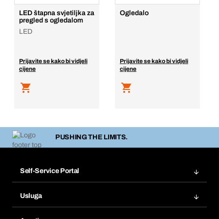
LED štapna svjetiljka za
Ogledalo
pregled s ogledalom
LED
Prijavite se kako bi vidjeli
Prijavite se kako bi vidjeli
cijene
cijene
PUSHING THE LIMITS.
Self-Service Portal
Narudžbe
Usluga
Fakture
Bera Modul
Popisi želja