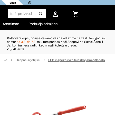
Shop
Asortiman
Područja primjene
Poštovani kupci, obavještavamo vas da odlazimo na zasluženi godišnji
odmor
od 3.8. do 7.8.
te u tom periodu naši Shopovi na Savici Šanci i
Jankomiru neće raditi, kao ni naši kolege u uredu.
˖°𓇼🌊⋆🐚🫧
tiljke
Džepne svjetiljke
LED inspekcijsko teleskopsko ogledalo