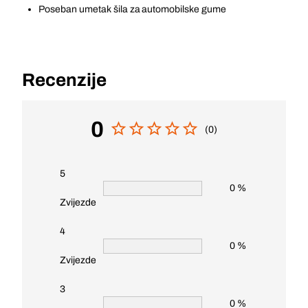
Poseban umetak šila za automobilske gume
Recenzije
0
(0)
5
0 %
Zvijezde
4
0 %
Zvijezde
3
0 %