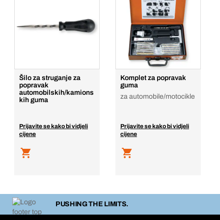
Šilo za struganje za
Komplet za popravak
popravak
guma
automobilskih/kamions
za automobile/motocikle
kih guma
Prijavite se kako bi vidjeli
Prijavite se kako bi vidjeli
cijene
cijene
PUSHING THE LIMITS.