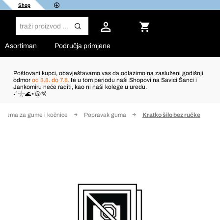
Shop
Asortiman
Područja primjene
Poštovani kupci, obavještavamo vas da odlazimo na zasluženi godišnji
odmor
od 3.8. do 7.8.
te u tom periodu naši Shopovi na Savici Šanci i
Jankomiru neće raditi, kao ni naši kolege u uredu.
˖°𓇼🌊⋆🐚🫧
prema za gume i kočnice
Popravak guma
Kratko šilo bez ručke