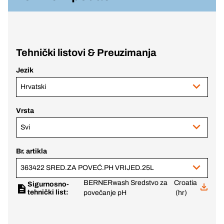
Tehnički listovi & Preuzimanja
Jezik
Hrvatski
Vrsta
Svi
Br. artikla
363422 SRED.ZA POVEĆ.PH VRIJED.25L
BERNERwash Sredstvo za
Croatia
Sigurnosno-
tehnički list:
povečanje pH
(hr)