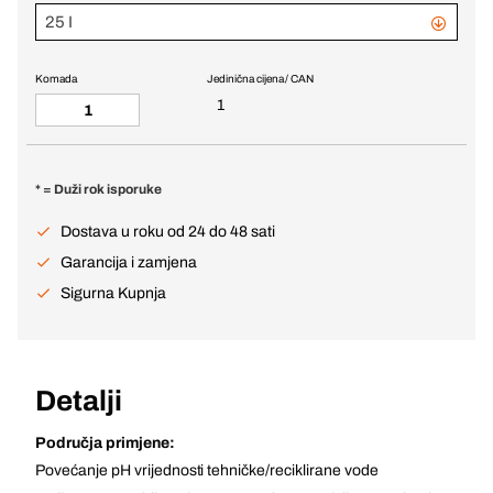
25 I
Komada
Jedinična cijena / CAN
1
* = Duži rok isporuke
Dostava u roku od 24 do 48 sati
Garancija i zamjena
Sigurna Kupnja
Detalji
Područja primjene:
Povećanje pH vrijednosti tehničke/reciklirane vode