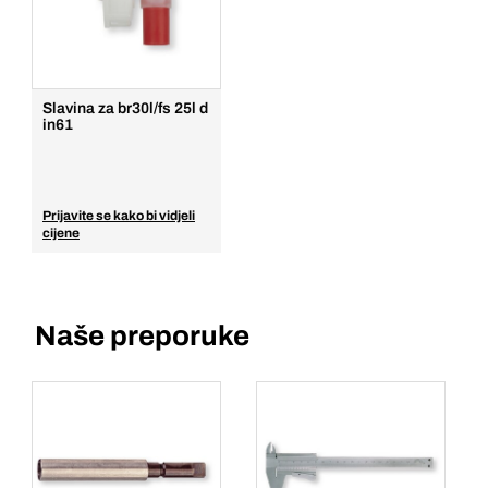
Slavina za br30l/fs 25l d
in61
Prijavite se kako bi vidjeli
cijene
Naše preporuke