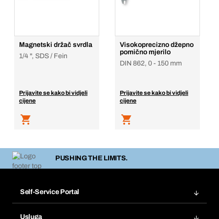
Magnetski držač svrdla
Visokoprecizno džepno
pomično mjerilo
1/4 ", SDS / Fein
DIN 862, 0 - 150 mm
Prijavite se kako bi vidjeli
Prijavite se kako bi vidjeli
cijene
cijene
PUSHING THE LIMITS.
Self-Service Portal
Narudžbe
Usluga