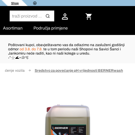
Shop
Asortiman
Područja primjene
Poštovani kupci, obavještavamo vas da odlazimo na zasluženi godišnji
odmor
od 3.8. do 7.8.
te u tom periodu naši Shopovi na Savici Šanci i
Jankomiru neće raditi, kao ni naši kolege u uredu.
˖°𓇼🌊⋆🐚🫧
Čišćenje vozila
Sredstvo za povećanje pH vrijednosti BERNERwash