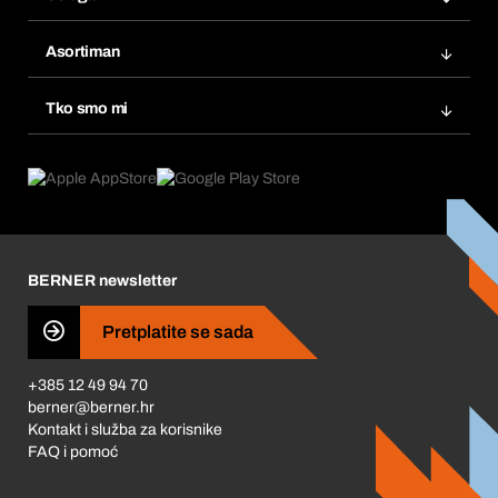
Fakture
Bera Modul
Popisi želja
Asortiman
eProcurement
Ponovno naručivanje
Inovacije proizvoda
Tražitelji proizvoda
Tko smo mi
Pretplate
Područja primjene
Što nudimo
Povrati & Reklamacije
Product Compliance
Što nas pokreće
Korporativna društvena odgovornost
Karijera
BERNER newsletter
Business Conduct
Pretplatite se sada
+385 12 49 94 70
berner@berner.hr
Kontakt i služba za korisnike
FAQ i pomoć