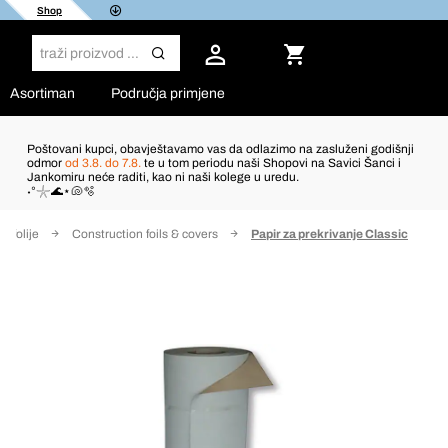
Shop
Asortiman
Područja primjene
Poštovani kupci, obavještavamo vas da odlazimo na zasluženi godišnji
odmor
od 3.8. do 7.8.
te u tom periodu naši Shopovi na Savici Šanci i
Jankomiru neće raditi, kao ni naši kolege u uredu.
˖°𓇼🌊⋆🐚🫧
e folije
Construction foils & covers
Papir za prekrivanje Classic