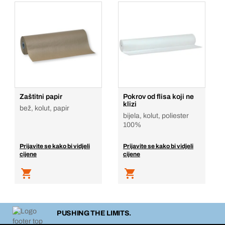
Zaštitni papir
Pokrov od flisa koji ne
klizi
bež, kolut, papir
bijela, kolut, poliester
100%
Prijavite se kako bi vidjeli
Prijavite se kako bi vidjeli
cijene
cijene
PUSHING THE LIMITS.