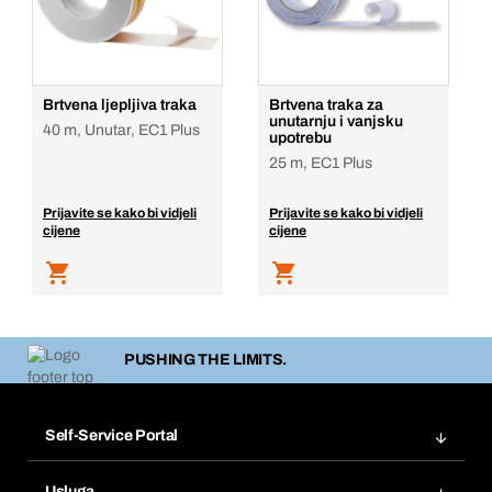
Brtvena ljepljiva traka
Brtvena traka za
unutarnju i vanjsku
40 m, Unutar, EC1 Plus
upotrebu
25 m, EC1 Plus
Prijavite se kako bi vidjeli
Prijavite se kako bi vidjeli
cijene
cijene
PUSHING THE LIMITS.
Self-Service Portal
Narudžbe
Usluga