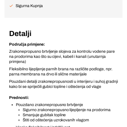
Sigurna Kupnja
Detalji
Područja primjene:
Zrakonepropusno brtvljenje slojeva za kontrolu vodene pare
na prodorima kao što su cijevi, kabeli i kanali (unutarnja
primjena)
Fleksibilno lijepljenje parnih brana na različite podloge, npr.
parna membrana na drvo ili slične materijale
Pouzdani detalji zrakonepropusnosti u interijeru i suhoj gradnji
kako bi se spriječili gubici topline i oštećenja od vlage
Prednosti:
Pouzdano zrakonepropusno brtvljenje
Sigurno zrakonepropusno lijepljenje na prodorima
Smanjuje gubitak topline
Štiti od oštećenja uzrokovanih vlagom