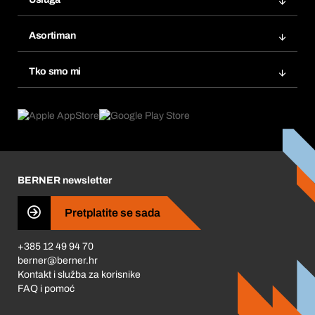
Fakture
Bera Modul
Popisi želja
Asortiman
eProcurement
Ponovno naručivanje
Inovacije proizvoda
Tražitelji proizvoda
Tko smo mi
Pretplate
Područja primjene
Što nudimo
Povrati & Reklamacije
Product Compliance
Što nas pokreće
Korporativna društvena odgovornost
Karijera
BERNER newsletter
Business Conduct
Pretplatite se sada
+385 12 49 94 70
berner@berner.hr
Kontakt i služba za korisnike
FAQ i pomoć