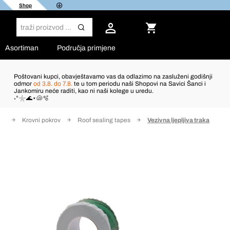
Shop
Asortiman
Područja primjene
Poštovani kupci, obavještavamo vas da odlazimo na zasluženi godišnji
odmor
od 3.8. do 7.8.
te u tom periodu naši Shopovi na Savici Šanci i
Jankomiru neće raditi, kao ni naši kolege u uredu.
˖°𓇼🌊⋆🐚🫧
on
Krovni pokrov
Roof sealing tapes
Vezivna ljepljiva traka