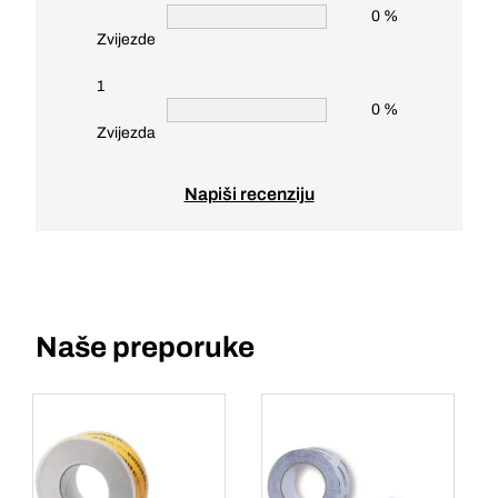
0 %
Zvijezde
1
0 %
Zvijezda
Napiši recenziju
Naše preporuke