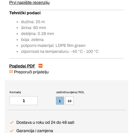
Prvi napišite recenziju
Tehnički podaci
dužina: 25 m
širina: 60 mm
debljina: 0.28 mm
boja: zelena
potporni materijal: LDPE film green
otpornost na temperaturu: -40 °C - 100 °C
Pogledaj PDF
Preporuči prijatelju
Komada
Jedinična cijena / ROL
1
10
Dostava u roku od 24 do 48 sati
Garancija i zamjena