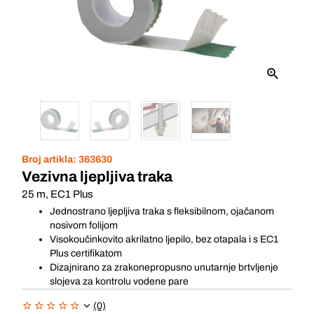
Broj artikla:
363630
Vezivna ljepljiva traka
25 m, EC1 Plus
Jednostrano ljepljiva traka s fleksibilnom, ojačanom
nosivom folijom
Visokoučinkovito akrilatno ljepilo, bez otapala i s EC1
Plus certifikatom
Dizajnirano za zrakonepropusno unutarnje brtvljenje
slojeva za kontrolu vodene pare
(0)