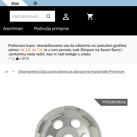
Shop
Asortiman
Područja primjene
Poštovani kupci, obavještavamo vas da odlazimo na zasluženi godišnji
odmor
od 3.8. do 7.8.
te u tom periodu naši Shopovi na Savici Šanci i
Jankomiru neće raditi, kao ni naši kolege u uredu.
˖°𓇼🌊⋆🐚🫧
šenje
Dijamantna čaša za brušenje za abrazivne materijale Premium
PREMIUMline