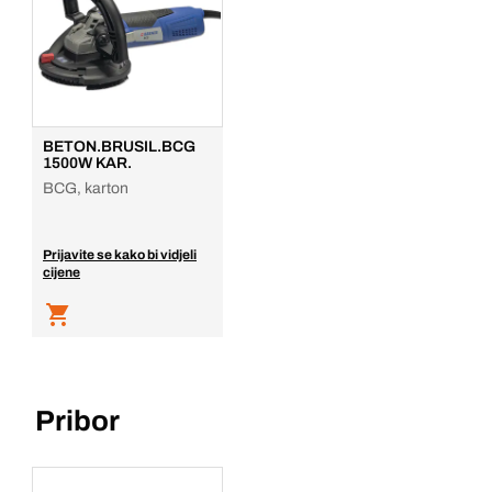
BETON.BRUSIL.BCG
1500W KAR.
BCG, karton
Prijavite se kako bi vidjeli
cijene
Pribor