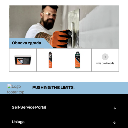
Obnova zgrada
+
više proizvoda
PUSHING THE LIMITS.
Self-Service Portal
Narudžbe
Usluga
Fakture