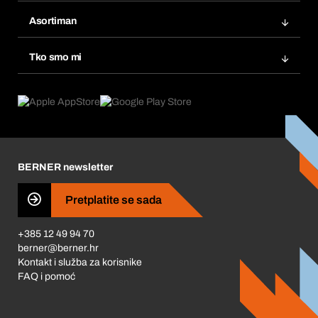
Bera Modul
Popisi želja
Asortiman
eProcurement
Ponovno naručivanje
Inovacije proizvoda
Tražitelji proizvoda
Tko smo mi
Pretplate
Područja primjene
Što nudimo
Povrati & Reklamacije
Product Compliance
Što nas pokreće
Korporativna društvena odgovornost
Karijera
BERNER newsletter
Business Conduct
Pretplatite se sada
+385 12 49 94 70
berner@berner.hr
Kontakt i služba za korisnike
FAQ i pomoć