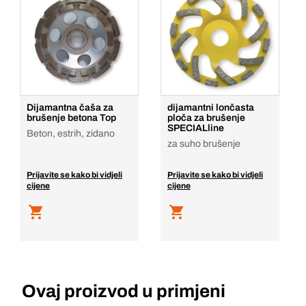
Dijamantna čaša za
dijamantni lončasta
brušenje betona Top
ploča za brušenje
SPECIALline
Beton, estrih, zidano
za suho brušenje
Prijavite se kako bi vidjeli
Prijavite se kako bi vidjeli
cijene
cijene
Ovaj proizvod u primjeni