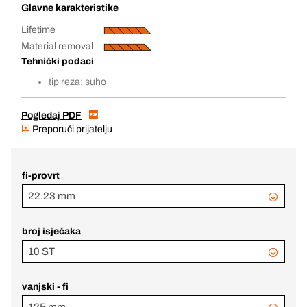
Glavne karakteristike
Lifetime
Material removal
Tehnički podaci
tip reza: suho
Pogledaj PDF
Preporuči prijatelju
fi-provrt
22.23 mm
broj isječaka
10 ST
vanjski - fi