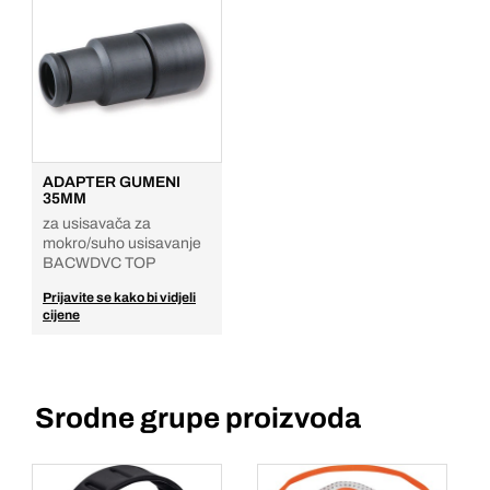
ADAPTER GUMENI
35MM
za usisavača za
mokro/suho usisavanje
BACWDVC TOP
Prijavite se kako bi vidjeli
cijene
Srodne grupe proizvoda