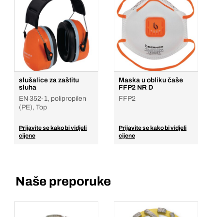
slušalice za zaštitu
Maska u obliku čaše
sluha
FFP2 NR D
EN 352-1, polipropilen
FFP2
(PE), Top
Prijavite se kako bi vidjeli
Prijavite se kako bi vidjeli
cijene
cijene
Naše preporuke