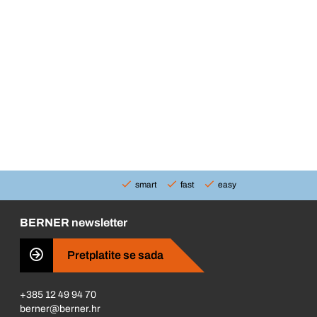
smart
fast
easy
BERNER newsletter
Pretplatite se sada
+385 12 49 94 70
berner@berner.hr