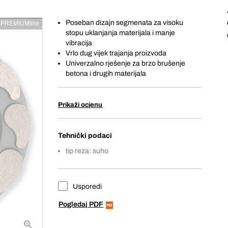
Poseban dizajn segmenata za visoku
PREMIUMline
stopu uklanjanja materijala i manje
vibracija
Vrlo dug vijek trajanja proizvoda
Univerzalno rješenje za brzo brušenje
betona i drugih materijala
Prikaži ocjenu
Tehnički podaci
tip reza: suho
Usporedi
Pogledaj PDF