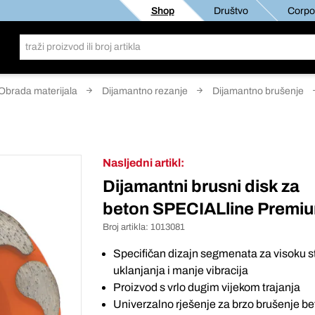
Shop
Društvo
Corpor
Obrada materijala
Dijamantno rezanje
Dijamantno brušenje
Nasljedni artikl:
Dijamantni brusni disk za
beton SPECIALline Premi
Broj artikla:
1013081
Specifičan dizajn segmenata za visoku 
uklanjanja i manje vibracija
Proizvod s vrlo dugim vijekom trajanja
Univerzalno rješenje za brzo brušenje be