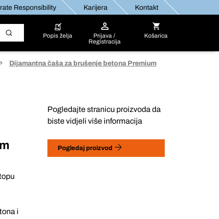
ate Responsibility
Karijera
Kontakt
Popis želja
Prijava /
Košarica
Registracija
Dijamantna čaša za brušenje betona Premium
Pogledajte stranicu proizvoda da
biste vidjeli više informacija
um
Pogledaj proizvod
stopu
tona i