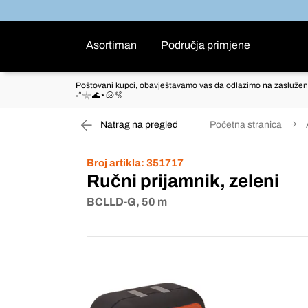
Asortiman
Područja primjene
Poštovani kupci, obavještavamo vas da odlazimo na zaslužen
˖°𓇼🌊⋆🐚🫧
Natrag na pregled
Početna stranica
Broj artikla:
351717
Ručni prijamnik, zeleni
BCLLD-G, 50 m