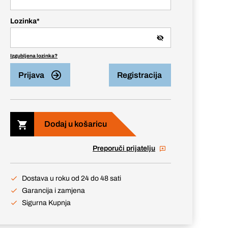
Lozinka
*
Izgubljena lozinka?
Prijava
Registracija
Dodaj u košaricu
Preporuči prijatelju
Dostava u roku od 24 do 48 sati
Garancija i zamjena
Sigurna Kupnja