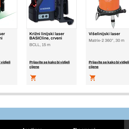
ser
Križni linijski laser
Višelinijski laser
ni
BASICline, crveni
Matrix-2 360°, 30 m
BCLL, 15 m
 vidjeli
Prijavite se kako bi vidjeli
Prijavite se kako bi vidjeli
cijene
cijene