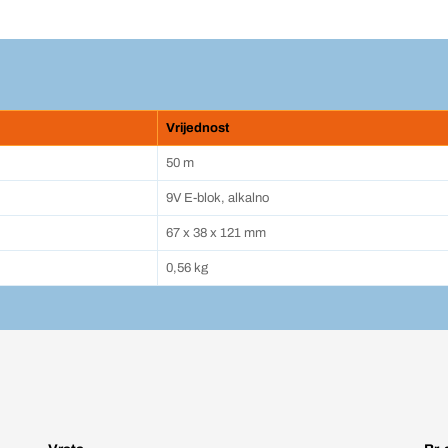
Vrijednost
50 m
9V E-blok, alkalno
67 x 38 x 121 mm
0,56 kg