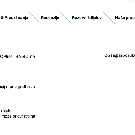
vi & Preuzimanja
Recenzije
Rezervni dijelovi
Naše prep
Opseg isporuk
TOPline i BASICline
ncija) prilagodba za
u šipku
može pričvrstiti na