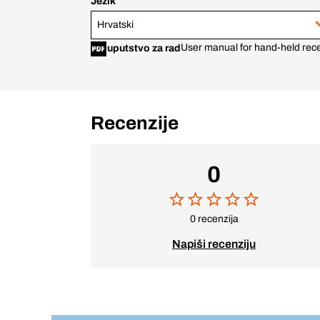
Jezik
Hrvatski
User manual for hand-held r
uputstvo za rad
Recenzije
0
0 recenzija
Napiši recenziju