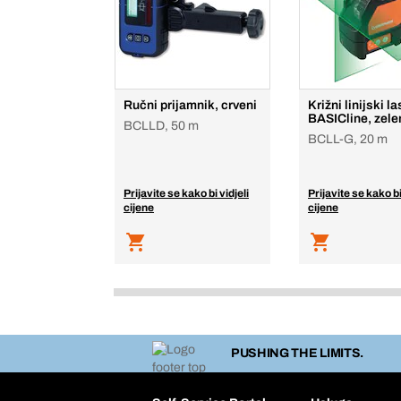
Ručni prijamnik, crveni
Križni linijski la
BASICline, zele
BCLLD, 50 m
BCLL-G, 20 m
Prijavite se kako bi vidjeli
Prijavite se kako bi
cijene
cijene
PUSHING THE LIMITS.