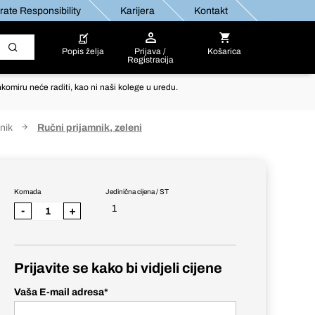
ate Responsibility
Karijera
Kontakt
Popis želja
Prijava /
Košarica
Registracija
komiru neće raditi, kao ni naši kolege u uredu.
nik
Ručni prijamnik, zeleni
Komada
Jedinična cijena / ST
1
-
+
Prijavite se kako bi vidjeli cijene
Vaša E-mail adresa
*