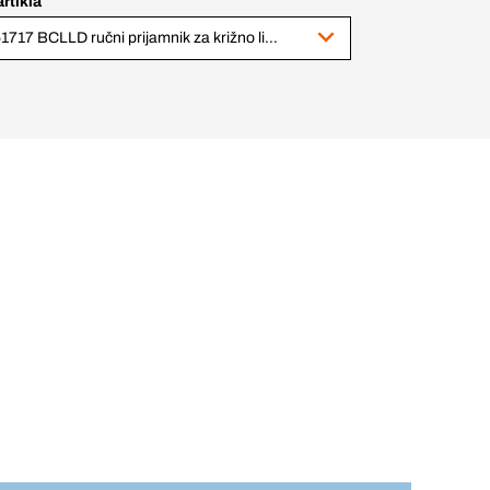
artikla
351717 BCLLD ručni prijamnik za križno linijski laser zeleni