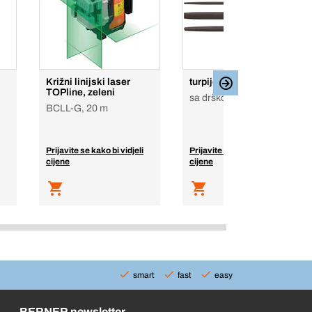
Križni linijski laser
turpije-set
TOPline, zeleni
sa drškom 4-djelni
BCLL-G, 20 m
Prijavite se kako bi vidjeli
Prijavite se kako bi vidjeli
cijene
cijene
smart
fast
easy
BERNER newsletter