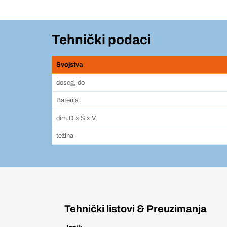
Tehnički podaci
Svojstva
doseg, do
Baterija
dim.D x Š x V
težina
Tehnički listovi & Preuzimanja