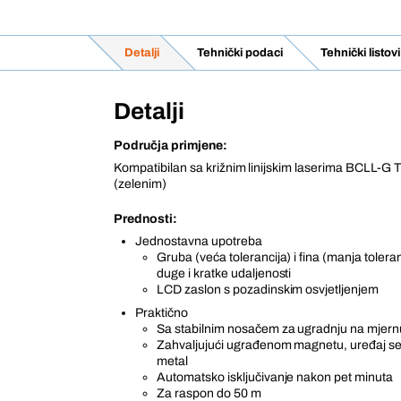
Detalji
Tehnički podaci
Tehnički listo
Detalji
Područja primjene:
Kompatibilan sa križnim linijskim laserima BCLL-G 
(zelenim)
Prednosti:
Jednostavna upotreba
Gruba (veća tolerancija) i fina (manja tolera
duge i kratke udaljenosti
LCD zaslon s pozadinskim osvjetljenjem
Praktično
Sa stabilnim nosačem za ugradnju na mjern
Zahvaljujući ugrađenom magnetu, uređaj se 
metal
Automatsko isključivanje nakon pet minuta
Za raspon do 50 m