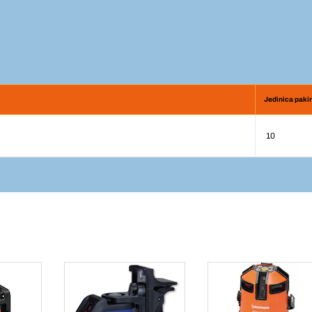
Jedinica paki
10