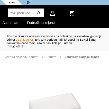
Shop
Asortiman
Područja primjene
Poštovani kupci, obavještavamo vas da odlazimo na zasluženi godišnji
odmor
od 3.8. do 7.8.
te u tom periodu naši Shopovi na Savici Šanci i
Jankomiru neće raditi, kao ni naši kolege u uredu.
˖°𓇼🌊⋆🐚🫧
Krpe za čišćenje i spužve
Spužve
Spužva za hladnjak Magic