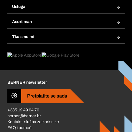
Narudžbe
Usluga
Fakture
Bera Modul
Popisi želja
Asortiman
eProcurement
Ponovno naručivanje
Inovacije proizvoda
Tražitelji proizvoda
Tko smo mi
Pretplate
Područja primjene
Što nudimo
Povrati & Reklamacije
Product Compliance
Što nas pokreće
Korporativna društvena odgovornost
Karijera
BERNER newsletter
Business Conduct
Pretplatite se sada
+385 12 49 94 70
berner@berner.hr
Kontakt i služba za korisnike
FAQ i pomoć