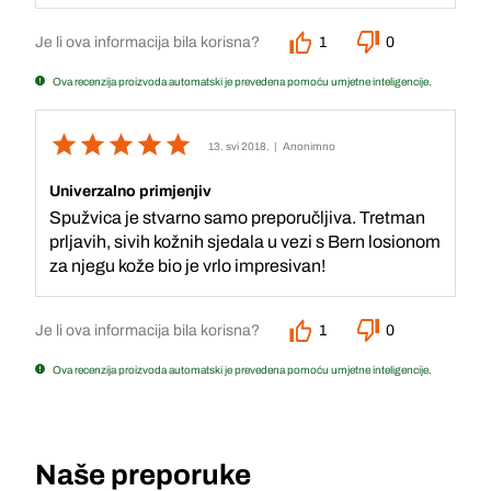
Je li ova informacija bila korisna?
1
0
Ova recenzija proizvoda automatski je prevedena pomoću umjetne inteligencije.
13. svi 2018.
| Anonimno
Univerzalno primjenjiv
Spužvica je stvarno samo preporučljiva. Tretman
prljavih, sivih kožnih sjedala u vezi s Bern losionom
za njegu kože bio je vrlo impresivan!
Je li ova informacija bila korisna?
1
0
Ova recenzija proizvoda automatski je prevedena pomoću umjetne inteligencije.
Naše preporuke