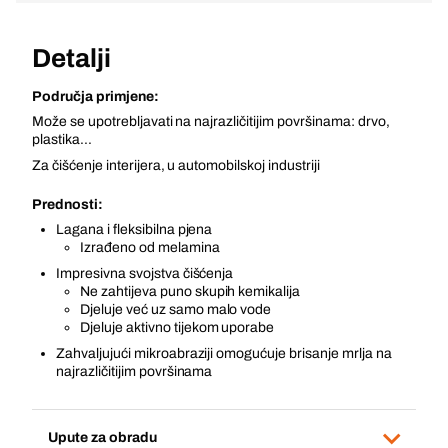
Detalji
Područja primjene:
Može se upotrebljavati na najrazličitijim površinama: drvo,
plastika...
Za čišćenje interijera, u automobilskoj industriji
Prednosti:
Lagana i fleksibilna pjena
Izrađeno od melamina
Impresivna svojstva čišćenja
Ne zahtijeva puno skupih kemikalija
Djeluje već uz samo malo vode
Djeluje aktivno tijekom uporabe
Zahvaljujući mikroabraziji omogućuje brisanje mrlja na
najrazličitijim površinama
Upute za obradu