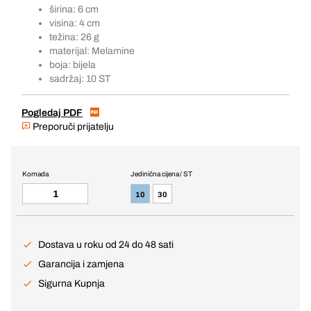
širina: 6 cm
visina: 4 cm
težina: 26 g
materijal: Melamine
boja: bijela
sadržaj: 10 ST
Pogledaj PDF
Preporuči prijatelju
Komada
Jedinična cijena / ST
10
30
Dostava u roku od 24 do 48 sati
Garancija i zamjena
Sigurna Kupnja