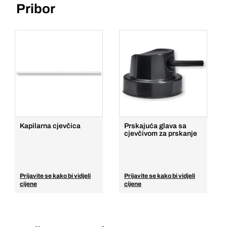
Pribor
Kapilarna cjevčica
Prskajuća glava sa
cjevčivom za prskanje
Prijavite se kako bi vidjeli
Prijavite se kako bi vidjeli
cijene
cijene