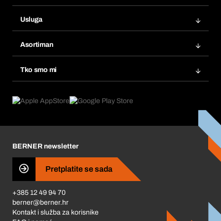
Narudžbe
Usluga
Fakture
Bera Modul
Popisi želja
Asortiman
eProcurement
Ponovno naručivanje
Inovacije proizvoda
Tražitelji proizvoda
Tko smo mi
Pretplate
Područja primjene
Što nudimo
Povrati & Reklamacije
Product Compliance
Što nas pokreće
Korporativna društvena odgovornost
Karijera
BERNER newsletter
Business Conduct
Pretplatite se sada
+385 12 49 94 70
berner@berner.hr
Kontakt i služba za korisnike