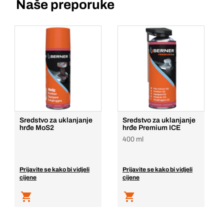
Naše preporuke
Sredstvo za uklanjanje
Sredstvo za uklanjanje
hrđe MoS2
hrđe Premium ICE
400 ml
Prijavite se kako bi vidjeli
Prijavite se kako bi vidjeli
cijene
cijene