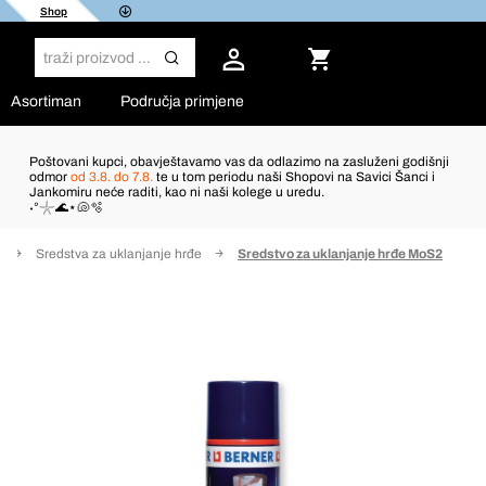
Shop
Asortiman
Područja primjene
Poštovani kupci, obavještavamo vas da odlazimo na zasluženi godišnji
odmor
od 3.8. do 7.8.
te u tom periodu naši Shopovi na Savici Šanci i
Jankomiru neće raditi, kao ni naši kolege u uredu.
˖°𓇼🌊⋆🐚🫧
Sredstva za uklanjanje hrđe
Sredstvo za uklanjanje hrđe MoS2