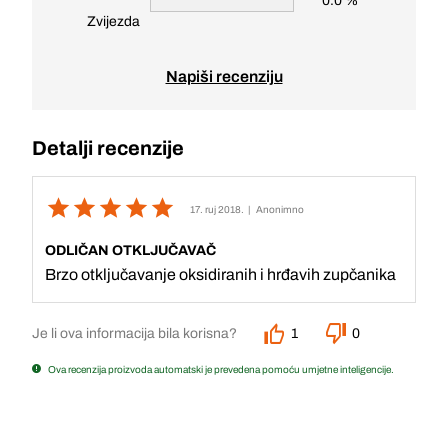
0.0 %
Zvijezda
Napiši recenziju
Detalji recenzije
17. ruj 2018.
| Anonimno
ODLIČAN OTKLJUČAVAČ
Brzo otključavanje oksidiranih i hrđavih zupčanika
Je li ova informacija bila korisna?
1
0
Ova recenzija proizvoda automatski je prevedena pomoću umjetne inteligencije.