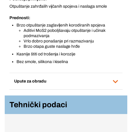
Otpuštanje zahrđalih vijčanih spojeva i naslaga smole
Prednosti:
Brzo otpuštanje zaglavljenih korodiranih spojeva
Aditivi MoS2 poboljšavaju otpuštanje i učinak
podmazivanja
Vrlo dobro ponašanje pri razmazivanju
Brzo otapa guste naslage hrđe
Kasnije štiti od trošenja i korozije
Bez smole, silikona i kiselina
Upute za obradu
Tehnički podaci