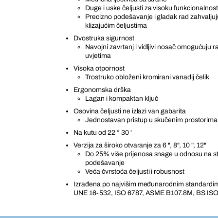
Duge i uske čeljusti za visoku funkcionalnos
Precizno podešavanje i gladak rad zahvaljuj
klizajućim čeljustima
Dvostruka sigurnost
Navojni zavrtanj i vidljivi nosač omogućuju 
uvjetima
Visoka otpornost
Trostruko obloženi kromirani vanadij čelik
Ergonomska drška
Lagan i kompaktan ključ
Osovina čeljusti ne izlazi van gabarita
Jednostavan pristup u skučenim prostorima
Na kutu od 22 ° 30 '
Verzija za široko otvaranje za 6 ", 8", 10 ", 12"
Do 25% više prijenosa snage u odnosu na st
podešavanje
Veća čvrstoća čeljusti i robusnost
Izrađena po najvišim međunarodnim standardim
UNE 16-532, ISO 6787, ASME B107.8M, BS ISO 