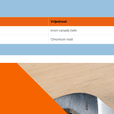
Vrijednost
krom vanadij čelik
Chromium matt