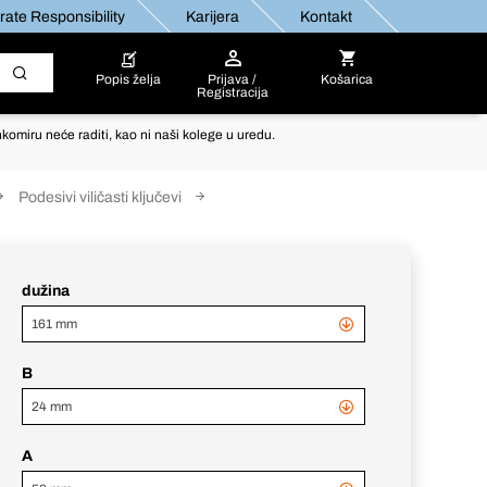
ate Responsibility
Karijera
Kontakt
Popis želja
Prijava /
Košarica
Registracija
komiru neće raditi, kao ni naši kolege u uredu.
Podesivi viličasti ključevi
dužina
161 mm
B
24 mm
A