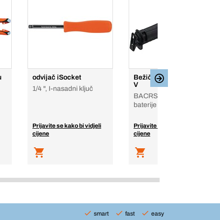
u
odvijač iSocket
Bežična Recipro pila 18
V
1/4 ", I-nasadni ključ
BACRS-1, karton, bez
baterije i punjača
Prijavite se kako bi vidjeli
Prijavite se kako bi vidjeli
cijene
cijene
smart
fast
easy