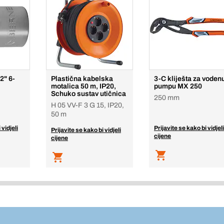
2" 6-
Plastična kabelska
3-C kliješta za voden
motalica 50 m, IP20,
pumpu MX 250
Schuko sustav utičnica
250 mm
H 05 VV-F 3 G 15, IP20,
50 m
 vidjeli
Prijavite se kako bi vidjeli
Prijavite se kako bi vidjeli
cijene
cijene