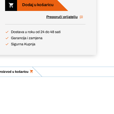
Dodaj u košaricu
Preporuči prijatelju
Dostava u roku od 24 do 48 sati
Garancija i zamjena
Sigurna Kupnja
roizvod u košaricu