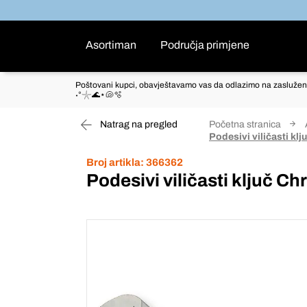
Asortiman
Područja primjene
Poštovani kupci, obavještavamo vas da odlazimo na zaslužen
˖°𓇼🌊⋆🐚🫧
Natrag na pregled
Početna stranica
Podesivi viličasti kl
Broj artikla:
366362
Podesivi viličasti ključ C