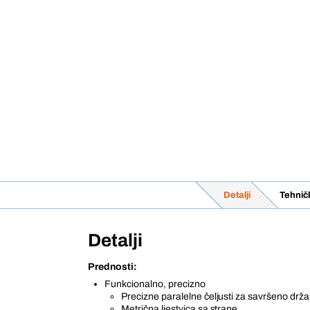
Detalji
Tehnič
Detalji
Prednosti:
Funkcionalno, precizno
Precizne paralelne čeljusti za savršeno drža
Metrična ljestvica sa strane