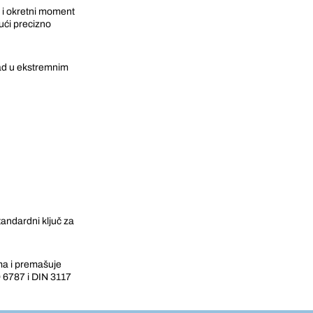
t i okretni moment
ući precizno
rad u ekstremnim
andardni ključ za
a i premašuje
6787 i DIN 3117