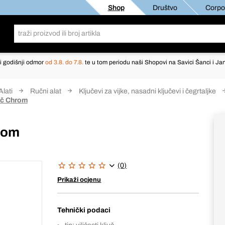
Shop
Društvo
Corpor
i godišnji odmor
od 3.8. do 7.8.
te u tom periodu naši Shopovi na Savici Šanci i Jan
Alati
Ručni alat
Ključevi za vijke, nasadni ključevi i čegrtaljke
juč Chrom
hrom
(0)
Prikaži ocjenu
Tehnički podaci