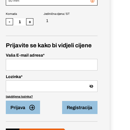
50 mm
Komada
Jedinična cijena / ST
1
-
+
Prijavite se kako bi vidjeli cijene
Vaša E-mail adresa
*
Lozinka
*
Izgubljena lozinka?
Prijava
Registracija