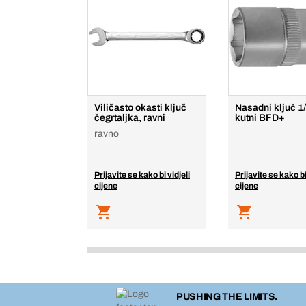
Viličasto okasti ključ
Nasadni ključ 1/
čegrtaljka, ravni
kutni BFD+
ravno
Prijavite se kako bi vidjeli
Prijavite se kako bi
cijene
cijene
PUSHING THE LIMITS.