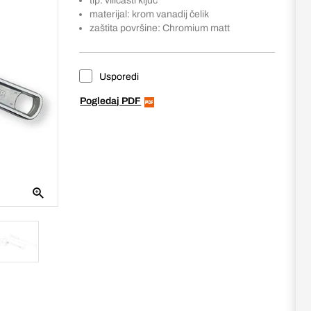
tip: viličasti ključ
materijal: krom vanadij čelik
zaštita površine: Chromium matt
Usporedi
Pogledaj PDF