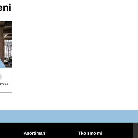
eni
izvoda
Asortiman
Tko smo mi