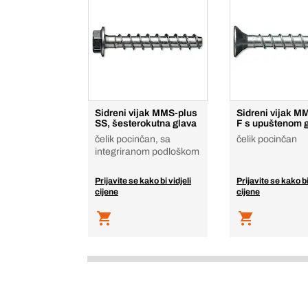
Sidreni vijak MMS-plus
Sidreni vijak M
SS, šesterokutna glava
F s upuštenom 
čelik pocinčan, sa
čelik pocinčan
integriranom podloškom
Prijavite se kako bi vidjeli
Prijavite se kako bi
cijene
cijene