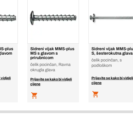
MS-plus
Sidreni vijak MMS-plus
Sidreni vijak MMS-pl
glavom
MS s glavom s
S, šesterokutna glava
prirubnicom
čelik pocinčan, s
čelik pocinčan, Ravna
podloškom
okrugla glava
 vidjeli
Prijavite se kako bi vidjeli
Prijavite se kako bi vidjeli
cijene
cijene