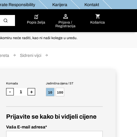
ate Responsibility
Karijera
Kontakt
Popis želja
Prijava /
Košarica
Registracija
komiru neće raditi, kao ni naši kolege u uredu.
ereta
Sidreni vijci
Komada
Jedinična cijena / ST
-
+
10
100
Prijavite se kako bi vidjeli cijene
Vaša E-mail adresa
*