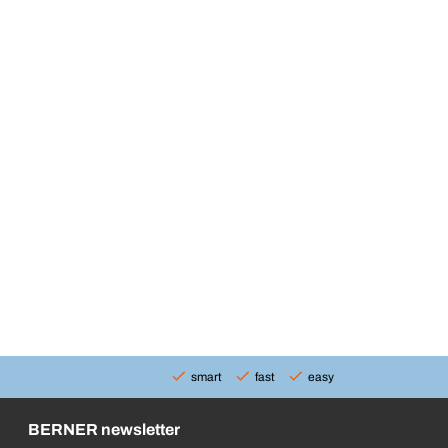
smart
fast
easy
BERNER newsletter