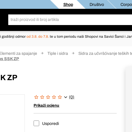
Shop
Društvo
Corpor
i godišnji odmor
od 3.8. do 7.8.
te u tom periodu naši Shopovi na Savici Šanci i Jan
Elementi za spajanje
Tiple i sidra
Sidra za učvršćivanje teških t
lus SSK ZP
SK ZP
(0)
Prikaži ocjenu
Usporedi