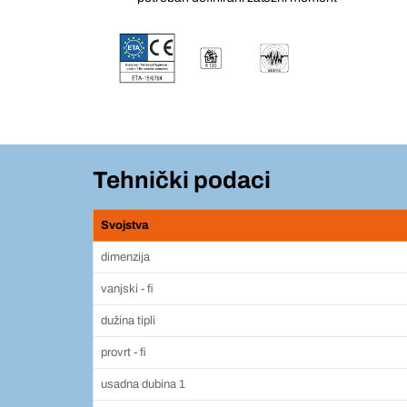
Tehnički podaci
Svojstva
dimenzija
vanjski - fi
dužina tipli
provrt - fi
usadna dubina 1