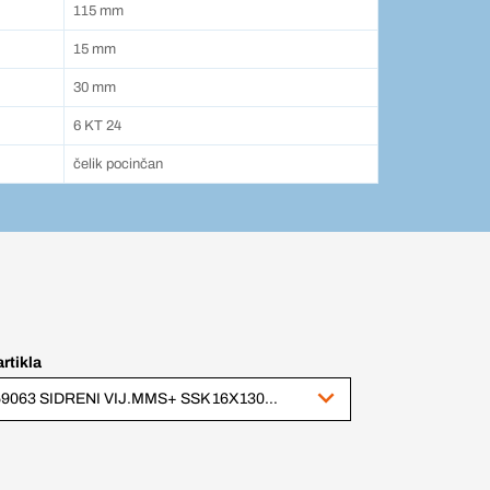
115 mm
15 mm
30 mm
6 KT 24
čelik pocinčan
artikla
369063 SIDRENI VIJ.MMS+ SSK 16X130ZN