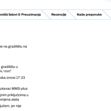
nički listovi & Preuzimanja
Recenzije
Naše preporuke
e na gradilištu na
radilištu u
N / mm²
ska iznosi 17-23
i rukavac MMS-plus
jnim priključcima u
romjena alata
učem, jer nije