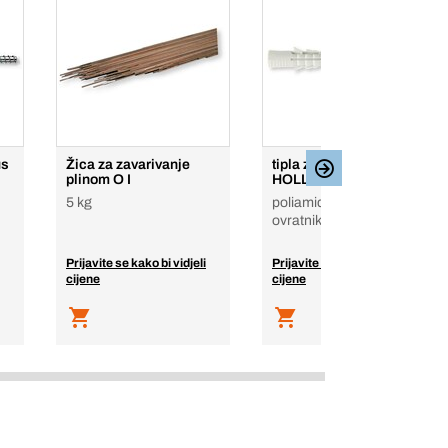
us
Žica za zavarivanje
tipla za šuplje prostore
plinom O I
HOLLOWFRAMEfix
5 kg
poliamid (najlon), bez
ovratnika
Prijavite se kako bi vidjeli
Prijavite se kako bi vidjeli
cijene
cijene