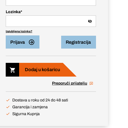
Lozinka
*
Izgubljena lozinka?
Prijava
Registracija
Dodaj u košaricu
Preporuči prijatelju
Dostava u roku od 24 do 48 sati
Garancija i zamjena
Sigurna Kupnja