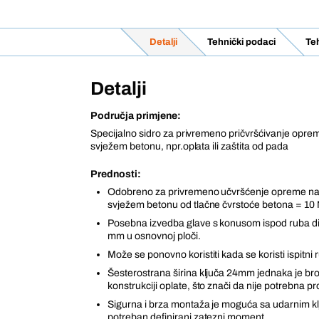
Detalji
Tehnički podaci
Teh
Detalji
Područja primjene:
Specijalno sidro za privremeno pričvršćivanje oprem
svježem betonu, npr.oplata ili zaštita od pada
Prednosti:
Odobreno za privremeno učvršćenje opreme na g
svježem betonu od tlačne čvrstoće betona
= 10 
Posebna izvedba glave s konusom ispod ruba di
mm u osnovnoj ploči.
Može se ponovno koristiti kada se koristi ispitn
Šesterostrana širina ključa 24mm jednaka je bro
konstrukciji oplate, što znači da nije potrebna p
Sigurna i brza montaža je moguća sa udarnim klj
potreban definirani zatezni moment