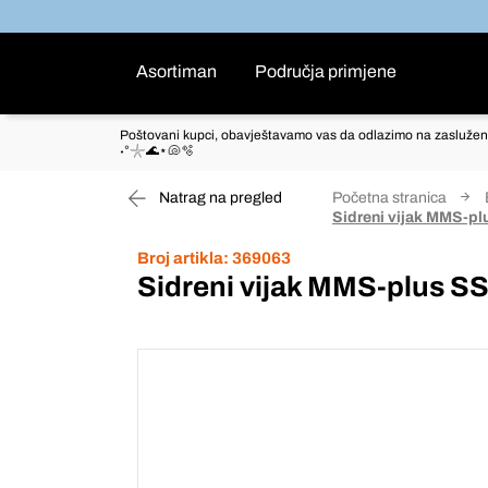
Asortiman
Područja primjene
Poštovani kupci, obavještavamo vas da odlazimo na zaslužen
˖°𓇼🌊⋆🐚🫧
Natrag na pregled
Početna stranica
Sidreni vijak MMS-p
Broj artikla:
369063
Sidreni vijak MMS-plus S