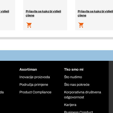
 vidjeli
Prijavite se kako bi vidjeli
Prijavite se kako bi vidjeli
cijene
cijene
Asortiman
Tko smo mi
Inovacije proizvoda
Što nudimo
Područja primjene
Što nas pokreće
oda
Product Compliance
Korporativna društvena
odgovornost
Karijera
Business Conduct