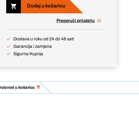
Dodaj u košaricu
Preporuči prijatelju
Dostava u roku od 24 do 48 sati
Garancija i zamjena
Sigurna Kupnja
roizvod u košaricu