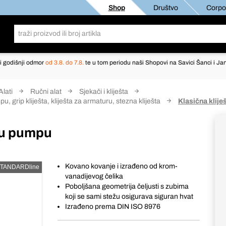
Shop
Društvo
Corpor
i godišnji odmor
od 3.8. do 7.8.
te u tom periodu naši Shopovi na Savici Šanci i Jan
Alati
Ručni alat
Sjekači i kliješta
, grip kliješta, kliješta za armaturu, stezna kliješta
Klasična klij
nu pumpu
Kovano kovanje i izrađeno od krom-
TANDARDline
vanadijevog čelika
Poboljšana geometrija čeljusti s zubima
koji se sami stežu osigurava siguran hvat
Izrađeno prema DIN ISO 8976