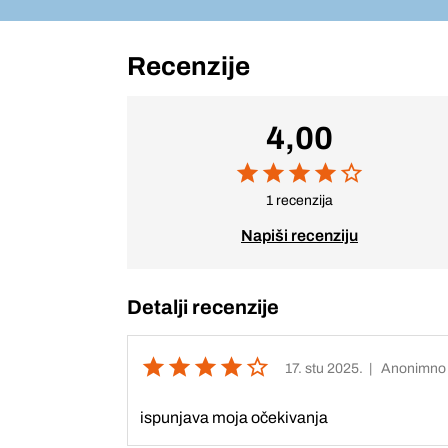
Recenzije
4,00
1 recenzija
Napiši recenziju
Detalji recenzije
17. stu 2025.
| Anonimno
ispunjava moja očekivanja