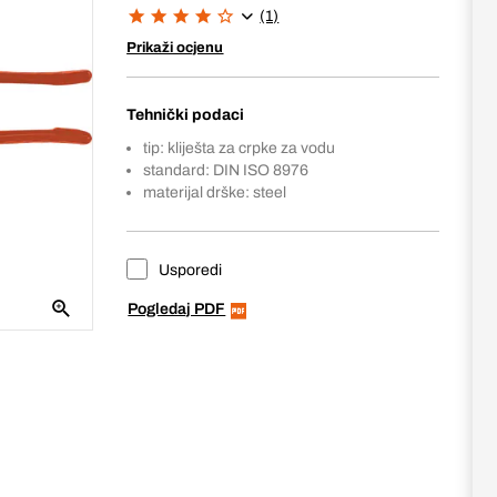
(1)
Prikaži ocjenu
Tehnički podaci
tip: kliješta za crpke za vodu
standard: DIN ISO 8976
materijal drške: steel
Usporedi
Pogledaj PDF