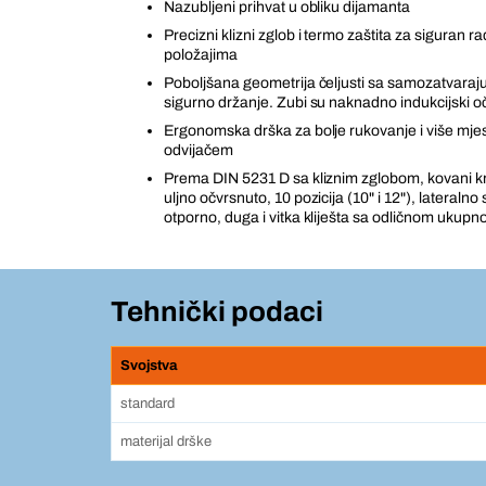
Nazubljeni prihvat u obliku dijamanta
Precizni klizni zglob i termo zaštita za siguran r
položajima
Poboljšana geometrija čeljusti sa samozatvara
sigurno držanje. Zubi su naknadno indukcijski oč
Ergonomska drška za bolje rukovanje i više mje
odvijačem
Prema DIN 5231 D sa kliznim zglobom, kovani kr
uljno očvrsnuto, 10 pozicija (10" i 12"), lateralno 
otporno, duga i vitka kliješta sa odličnom uku
Tehnički podaci
Svojstva
standard
materijal drške