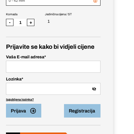
0 - 42 mm
Komada
Jedinična cijena / ST
1
-
+
Prijavite se kako bi vidjeli cijene
Vaša E-mail adresa
*
Lozinka
*
Izgubljena lozinka?
Prijava
Registracija