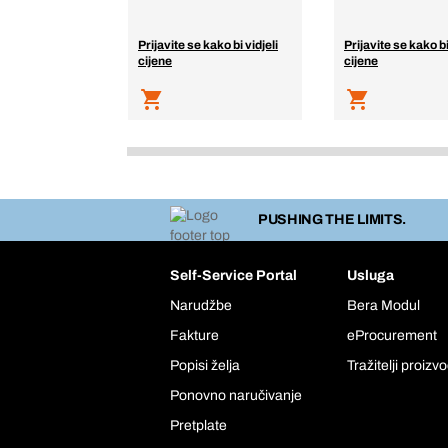
Prijavite se kako bi vidjeli
Prijavite se kako bi
cijene
cijene
PUSHING THE LIMITS.
Self-Service Portal
Usluga
Narudžbe
Bera Modul
Fakture
eProcurement
Popisi želja
Tražitelji proizv
Ponovno naručivanje
Pretplate