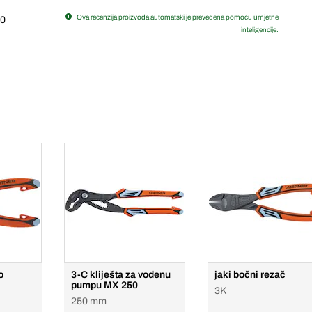
Ova recenzija proizvoda automatski je prevedena pomoću umjetne
0
inteligencije.
o
3-C kliješta za vodenu
jaki bočni rezač
pumpu MX 250
3K
250 mm