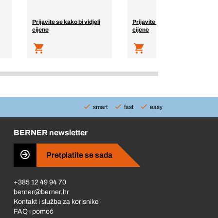
Prijavite se kako bi vidjeli
Prijavite se kako bi vidjeli
cijene
cijene
smart
fast
easy
BERNER newsletter
Pretplatite se sada
+385 12 49 94 70
berner@berner.hr
Kontakt i služba za korisnike
FAQ i pomoć