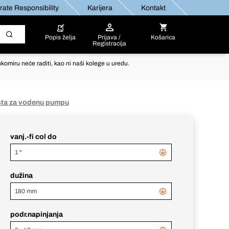
ate Responsibility
Karijera
Kontakt
Popis želja
Prijava /
Košarica
Registracija
komiru neće raditi, kao ni naši kolege u uredu.
ešta za vodenu pumpu
vanj.-fi col do
1 "
dužina
180 mm
podr.napinjanja