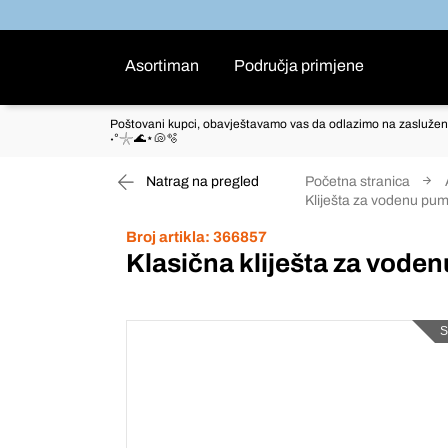
Asortiman
Područja primjene
Poštovani kupci, obavještavamo vas da odlazimo na zaslužen
˖°𓇼🌊⋆🐚🫧
Natrag na pregled
Početna stranica
Kliješta za vodenu pumpu
Broj artikla:
366857
Klasična kliješta za vode
S