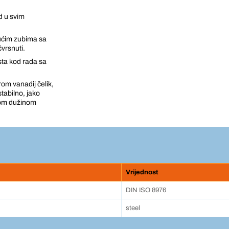
ad u svim
jućim zubima sa
vrsnuti.
sta kod rada sa
om vanadij čelik,
stabilno, jako
pnom dužinom
Vrijednost
DIN ISO 8976
steel