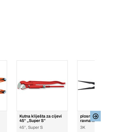
Kutna kliješta za cijevi
plosnato zaobljena
45° „Super S”
ravna kliješta
45°, Super S
3K