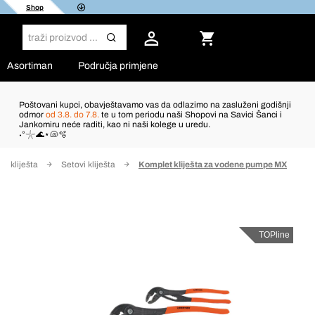
Shop
Asortiman
Područja primjene
Poštovani kupci, obavještavamo vas da odlazimo na zasluženi godišnji
odmor
od 3.8. do 7.8.
te u tom periodu naši Shopovi na Savici Šanci i
Jankomiru neće raditi, kao ni naši kolege u uredu.
˖°𓇼🌊⋆🐚🫧
i i kliješta
Setovi kliješta
Komplet kliješta za vodene pumpe MX
TOPline