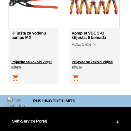
Kliješta za vodenu
Komplet VDE 3-C
pumpu MX
kliješta, 5 komada
VDE, 5-djelni
Prijavite se kako bi vidjeli
Prijavite se kako bi vidjeli
cijene
cijene
PUSHING THE LIMITS.
Self-Service Portal
Narudžbe