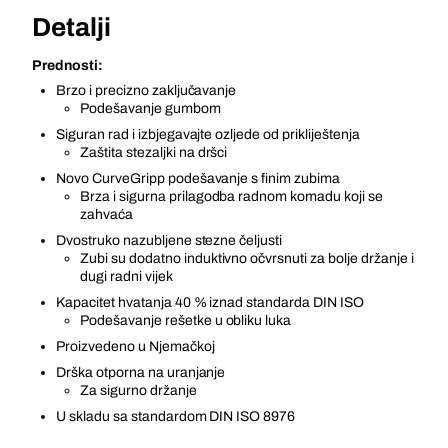
Detalji
Prednosti:
Brzo i precizno zaključavanje
Podešavanje gumbom
Siguran rad i izbjegavajte ozljede od prikliještenja
Zaštita stezaljki na dršci
Novo CurveGripp podešavanje s finim zubima
Brza i sigurna prilagodba radnom komadu koji se
zahvaća
Dvostruko nazubljene stezne čeljusti
Zubi su dodatno induktivno očvrsnuti za bolje držanje i
dugi radni vijek
Kapacitet hvatanja 40 % iznad standarda DIN ISO
Podešavanje rešetke u obliku luka
Proizvedeno u Njemačkoj
Drška otporna na uranjanje
Za sigurno držanje
U skladu sa standardom DIN ISO 8976