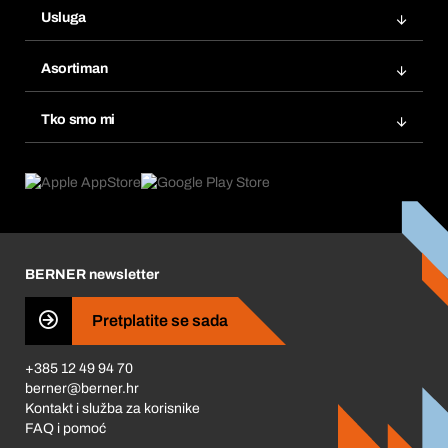
Usluga
Fakture
Bera Modul
Popisi želja
Asortiman
eProcurement
Ponovno naručivanje
Inovacije proizvoda
Tražitelji proizvoda
Tko smo mi
Pretplate
Područja primjene
Što nudimo
Povrati & Reklamacije
Product Compliance
Što nas pokreće
Korporativna društvena odgovornost
Karijera
BERNER newsletter
Business Conduct
Pretplatite se sada
+385 12 49 94 70
berner@berner.hr
Kontakt i služba za korisnike
FAQ i pomoć