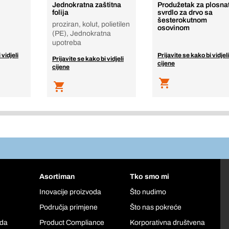
Jednokratna zaštitna
Produžetak za plosna
folija
svrdlo za drvo sa
šesterokutnom
proziran, kolut, polietilen
osovinom
(PE), Jednokratna
upotreba
 vidjeli
Prijavite se kako bi vidjeli
Prijavite se kako bi vidjeli
cijene
cijene
Asortiman
Tko smo mi
Inovacije proizvoda
Što nudimo
Područja primjene
Što nas pokreće
oda
Product Compliance
Korporativna društvena