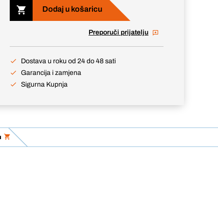
Dodaj u košaricu
Preporuči prijatelju
Dostava u roku od 24 do 48 sati
Garancija i zamjena
Sigurna Kupnja
u