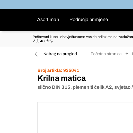
Asortiman
Područja primjene
Poštovani kupci, obavještavamo vas da odlazimo na zaslužen
˖°𓇼🌊⋆🐚🫧
Natrag na pregled
Početna stranica
Broj artikla:
935041
Krilna matica
slično DIN 315, plemeniti čelik A2, svjetao /