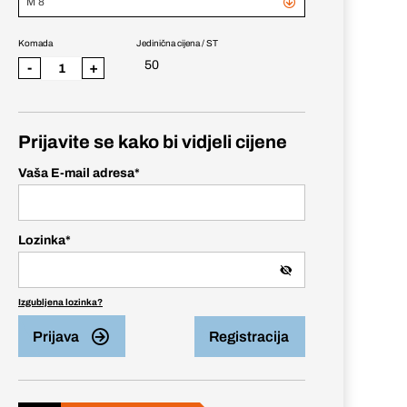
M 8
Komada
Jedinična cijena / ST
50
-
+
Prijavite se kako bi vidjeli cijene
Vaša E-mail adresa
*
Lozinka
*
Izgubljena lozinka?
Prijava
Registracija