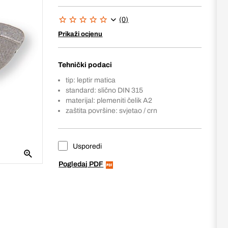
(0)
Prikaži ocjenu
Tehnički podaci
tip: leptir matica
standard: slično DIN 315
materijal: plemeniti čelik A2
zaštita površine: svjetao / crn
Usporedi
Pogledaj PDF