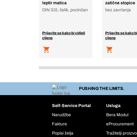
leptir matica
zatične stopice
DIN 315, čelik, pocinčan
bez zavrtanja
Prijavite se kako bi vidjeli
Prijavite se kako bi
cijene
cijene
PUSHING THE LIMITS.
Self-Service Portal
Usluga
Narudžbe
Bera Modul
Fakture
eProcurement
Popisi želja
Tražitelji proizv