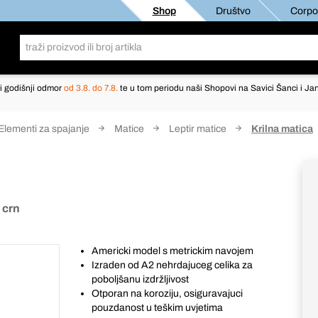
Shop
Društvo
Corpor
i godišnji odmor
od 3.8. do 7.8.
te u tom periodu naši Shopovi na Savici Šanci i Jan
Elementi za spajanje
Matice
Leptir matice
Krilna matica
 crn
Americki model s metrickim navojem
Izraden od A2 nehrdajuceg celika za
poboljšanu izdržljivost
Otporan na koroziju, osiguravajuci
pouzdanost u teškim uvjetima