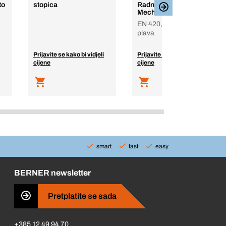
to
stopica
Radna rukavica
Mechanic Winter
EN 420, EN 388, žuto-
plava
Prijavite se kako bi vidjeli
Prijavite se kako bi vidjeli
cijene
cijene
smart
fast
easy
BERNER newsletter
Pretplatite se sada
+385 12 49 94 70