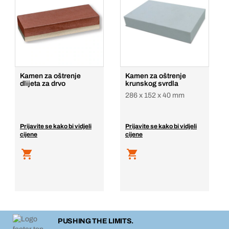
Kamen za oštrenje
Kamen za oštrenje
dlijeta za drvo
krunskog svrdla
286 x 152 x 40 mm
Prijavite se kako bi vidjeli
Prijavite se kako bi vidjeli
cijene
cijene
PUSHING THE LIMITS.