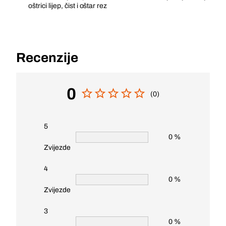
oštrici lijep, čist i oštar rez
Recenzije
0
(0)
5
0 %
Zvijezde
4
0 %
Zvijezde
3
0 %