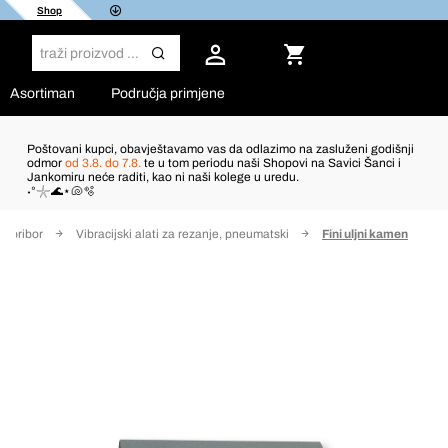
Shop
Asortiman
Područja primjene
Poštovani kupci, obavještavamo vas da odlazimo na zasluženi godišnji
odmor
od 3.8. do 7.8.
te u tom periodu naši Shopovi na Savici Šanci i
Jankomiru neće raditi, kao ni naši kolege u uredu.
˖°𓇼🌊⋆🐚🫧
i pribor
Vibracijski alati za rezanje, pneumatski
Fini uljni kamen