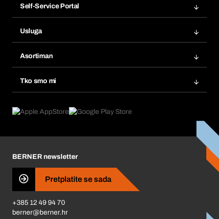
Self-Service Portal
Narudžbe
Usluga
Fakture
Bera Modul
Popisi želja
Asortiman
eProcurement
Ponovno naručivanje
Inovacije proizvoda
Tražitelji proizvoda
Tko smo mi
Pretplate
Područja primjene
Što nudimo
Povrati & Reklamacije
Product Compliance
Što nas pokreće
Korporativna društvena odgovornost
Karijera
BERNER newsletter
Business Conduct
Pretplatite se sada
+385 12 49 94 70
berner@berner.hr