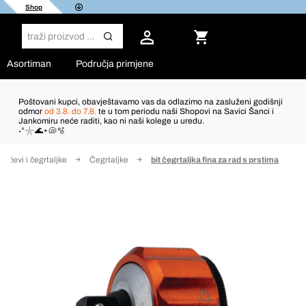
Shop
Asortiman
Područja primjene
Poštovani kupci, obavještavamo vas da odlazimo na zasluženi godišnji
odmor
od 3.8. do 7.8.
te u tom periodu naši Shopovi na Savici Šanci i
Jankomiru neće raditi, kao ni naši kolege u uredu.
˖°𓇼🌊⋆🐚🫧
jučevi i čegrtaljke
Čegrtaljke
bit čegrtaljka fina za rad s prstima