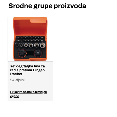
Srodne grupe proizvoda
set čegrtaljka fina za
rad s prstima Finger-
Rachet
24-djelni
Prijavite se kako bi vidjeli
cijene