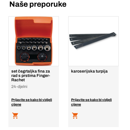
Naše preporuke
set čegrtaljka fina za
karoserijska turpija
rad s prstima Finger-
Rachet
24-djelni
Prijavite se kako bi vidjeli
Prijavite se kako bi vidjeli
cijene
cijene