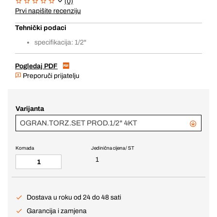
(0)
Prvi napišite recenziju
Tehnički podaci
specifikacija: 1/2"
Pogledaj PDF
Preporuči prijatelju
Varijanta
OGRAN.TORZ.SET PROD.1/2" 4KT
Komada
Jedinična cijena / ST
1
Dostava u roku od 24 do 48 sati
Garancija i zamjena