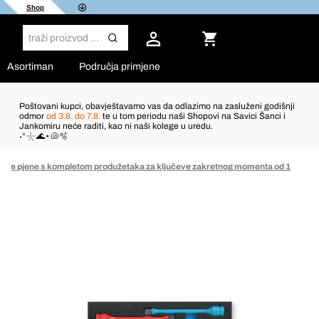
Shop
Asortiman
Područja primjene
Poštovani kupci, obavještavamo vas da odlazimo na zasluženi godišnji
odmor
od 3.8. do 7.8.
te u tom periodu naši Shopovi na Savici Šanci i
Jankomiru neće raditi, kao ni naši kolege u uredu.
˖°𓇼🌊⋆🐚🫧
tvrde pjene s kompletom produžetaka za ključeve zakretnog momenta od 1