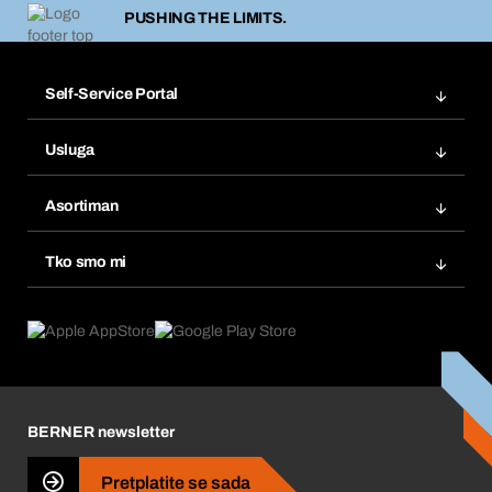
PUSHING THE LIMITS.
Self-Service Portal
Narudžbe
Usluga
Fakture
Bera Modul
Popisi želja
Asortiman
eProcurement
Ponovno naručivanje
Inovacije proizvoda
Tražitelji proizvoda
Tko smo mi
Pretplate
Područja primjene
Što nudimo
Povrati & Reklamacije
Product Compliance
Što nas pokreće
Korporativna društvena odgovornost
Karijera
BERNER newsletter
Business Conduct
Pretplatite se sada