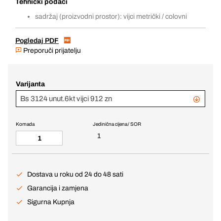
Tehnički podaci
sadržaj (proizvodni prostor): vijci metrički / colovni
Pogledaj PDF
Preporuči prijatelju
Varijanta
Bs 3124 unut.6kt vijci 912 zn
Komada
Jedinična cijena / SOR
1
Dostava u roku od 24 do 48 sati
Garancija i zamjena
Sigurna Kupnja