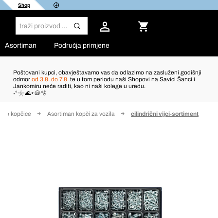
Shop
Asortiman
Područja primjene
Poštovani kupci, obavještavamo vas da odlazimo na zasluženi godišnji
odmor
od 3.8. do 7.8.
te u tom periodu naši Shopovi na Savici Šanci i
Jankomiru neće raditi, kao ni naši kolege u uredu.
˖°𓇼🌊⋆🐚🫧
uto kopčice
Asortiman kopči za vozila
cilindrični vijci-sortiment