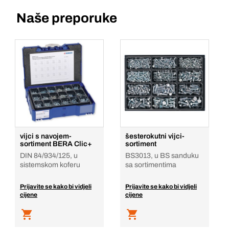
Naše preporuke
vijci s navojem-
šesterokutni vijci-
sortiment BERA Clic+
sortiment
DIN 84/934/125, u
BS3013, u BS sanduku
sistemskom koferu
sa sortimentima
Prijavite se kako bi vidjeli
Prijavite se kako bi vidjeli
cijene
cijene