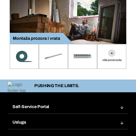
Montaža prozora i vrata
+
više proizvoda
PUSHING THE LIMITS.
Self-Service Portal
Narudžbe
Usluga
Fakture
Bera Modul