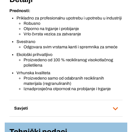
Prednosti:
Prikladno za profesionalnu upotrebu i upotrebu u industriji
Robusno
Otporno na trganje i probijanje
Vrlo čvrsta vezica za zatvaranje
Svestrano
Odgovara svim vrstama kanti i spremnika za smeće
Ekološki prihvatljivo
Proizvedeno od 100 % recikliranog visokotlačnog
polietilena
Vrhunska kvaliteta
Proizvedeno samo od odabranih recikliranih
materijala (regranuliranih)
Iznadprosječna otpornost na probijanje i trganje
Savjeti
Tehnički podaci