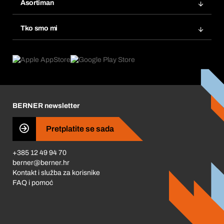
Popisi želja
Asortiman
eProcurement
Ponovno naručivanje
Inovacije proizvoda
Tražitelji proizvoda
Tko smo mi
Pretplate
Područja primjene
Što nudimo
Povrati & Reklamacije
Product Compliance
Što nas pokreće
Korporativna društvena odgovornost
Karijera
BERNER newsletter
Business Conduct
Pretplatite se sada
+385 12 49 94 70
berner@berner.hr
Kontakt i služba za korisnike
FAQ i pomoć