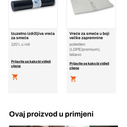
Izuzetno izdržljiva vreća
Vreće za smeće u boji
za smeće
velike zapremnine
120 l, u roli
polietilen
(LDPE/premium),
labavo
Prijavite se kako bi vidjeli
Prijavite se kako bi vidjeli
cijene
cijene
Ovaj proizvod u primjeni