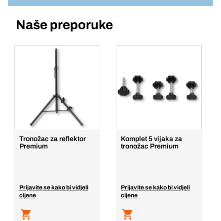
tronožac
Br. artikla: 369932
Naše preporuke
Prijava
Jedinična cijena/ST
1
Komada
Dodaj u košaricu
Tronožac za reflektor
Komplet 5 vijaka za
Premium
tronožac Premium
Prijavite se kako bi vidjeli
Prijavite se kako bi vidjeli
cijene
cijene