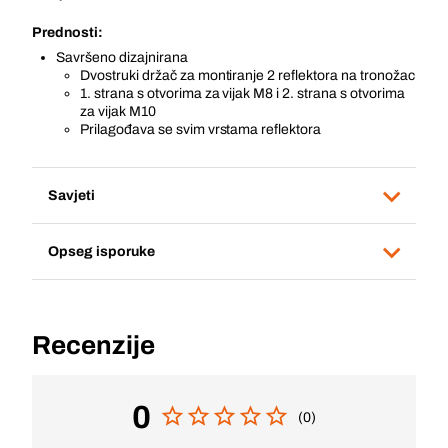
Prednosti:
Savršeno dizajnirana
Dvostruki držač za montiranje 2 reflektora na tronožac
1. strana s otvorima za vijak M8 i 2. strana s otvorima
za vijak M10
Prilagođava se svim vrstama reflektora
Savjeti
Opseg isporuke
Recenzije
0
(0)