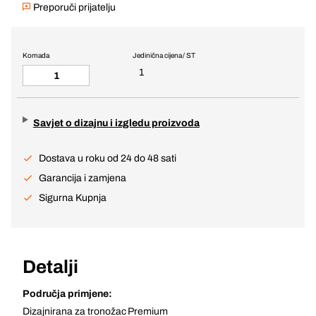
Preporuči prijatelju
Komada
Jedinična cijena / ST
1
Savjet o dizajnu i izgledu proizvoda
Dostava u roku od 24 do 48 sati
Garancija i zamjena
Sigurna Kupnja
Detalji
Područja primjene:
Dizajnirana za tronožac Premium