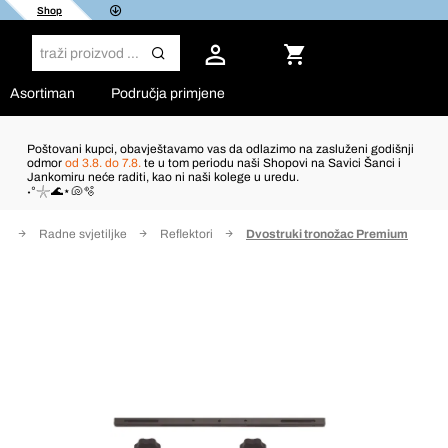
Shop
Asortiman
Područja primjene
Poštovani kupci, obavještavamo vas da odlazimo na zasluženi godišnji
odmor
od 3.8. do 7.8.
te u tom periodu naši Shopovi na Savici Šanci i
Jankomiru neće raditi, kao ni naši kolege u uredu.
˖°𓇼🌊⋆🐚🫧
e
Radne svjetiljke
Reflektori
Dvostruki tronožac Premium