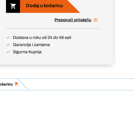
Dodaj u košaricu
Preporuči prijatelju
Dostava u roku od 24 do 48 sati
Garancija i zamjena
Sigurna Kupnja
ošaricu