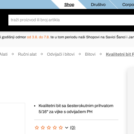
Shop
Društvo
Corpor
i godišnji odmor
od 3.8. do 7.8.
te u tom periodu naši Shopovi na Savici Šanci i Jan
Alati
Ručni alat
Odvijači i bitovi
Bitovi
Kvalitetni bit 
Kvalitetni bit sa šesterokutnim prihvatom
5/16" za vijke s odvijačem PH
(0)