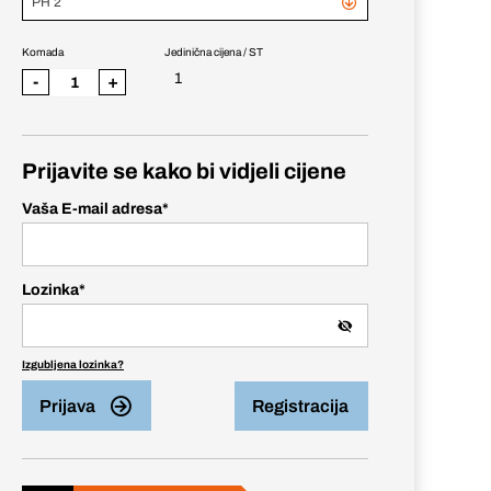
PH 2
Komada
Jedinična cijena / ST
1
-
+
Prijavite se kako bi vidjeli cijene
Vaša E-mail adresa
*
Lozinka
*
Izgubljena lozinka?
Prijava
Registracija