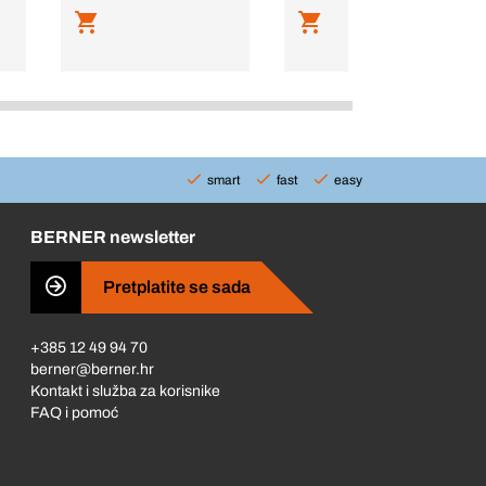
smart
fast
easy
BERNER newsletter
Pretplatite se sada
+385 12 49 94 70
berner@berner.hr
Kontakt i služba za korisnike
FAQ i pomoć