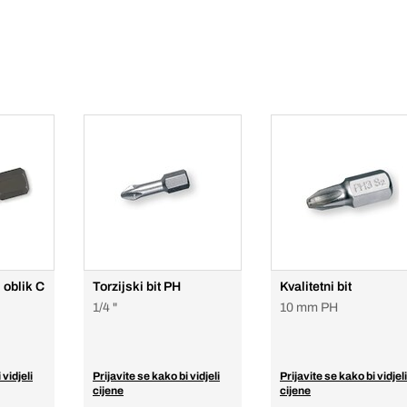
, oblik C
Torzijski bit PH
Kvalitetni bit
1/4 "
10 mm PH
 vidjeli
Prijavite se kako bi vidjeli
Prijavite se kako bi vidjeli
cijene
cijene