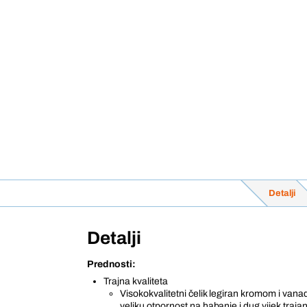
Detalji
Detalji
Prednosti:
Trajna kvaliteta
Visokokvalitetni čelik legiran kromom i van
veliku otpornost na habanje i dug vijek traja