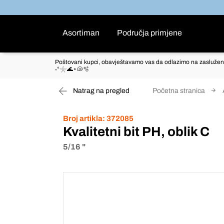
Asortiman
Područja primjene
Poštovani kupci, obavještavamo vas da odlazimo na zaslužen
˖°𓇼🌊⋆🐚🫧
Natrag na pregled
Početna stranica
Broj artikla:
372085
Kvalitetni bit PH, oblik C
5/16 "