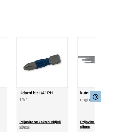
Udarni bit 1/4" PH
kutni odvijač set
1/4 "
dugi magnetni, 9-djelni
Prijavite se kako bi vidjeli
Prijavite se kako bi vidjeli
cijene
cijene