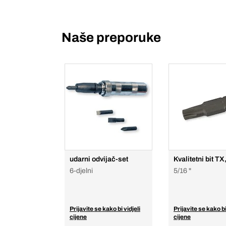
Naše preporuke
udarni odvijač-set
Kvalitetni bit TX
6-djelni
5/16 "
Prijavite se kako bi vidjeli
Prijavite se kako bi
cijene
cijene