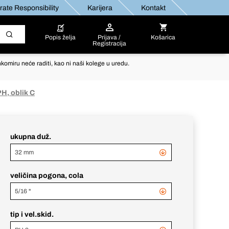
ate Responsibility
Karijera
Kontakt
Popis želja
Prijava /
Košarica
Registracija
komiru neće raditi, kao ni naši kolege u uredu.
PH, oblik C
ukupna duž.
32 mm
veličina pogona, cola
5/16 "
tip i vel.skid.