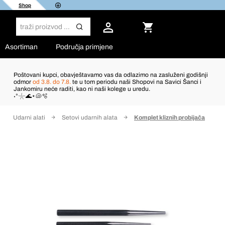
Shop
Asortiman
Područja primjene
Poštovani kupci, obavještavamo vas da odlazimo na zasluženi godišnji
odmor
od 3.8. do 7.8.
te u tom periodu naši Shopovi na Savici Šanci i
Jankomiru neće raditi, kao ni naši kolege u uredu.
˖°𓇼🌊⋆🐚🫧
Udarni alati
Setovi udarnih alata
Komplet kliznih probijača