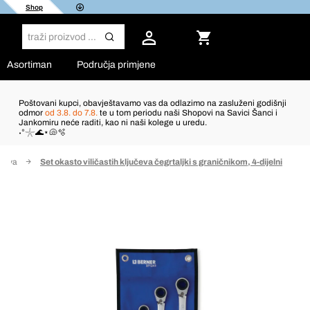
Shop
Asortiman
Područja primjene
Poštovani kupci, obavještavamo vas da odlazimo na zasluženi godišnji
odmor
od 3.8. do 7.8.
te u tom periodu naši Shopovi na Savici Šanci i
Jankomiru neće raditi, kao ni naši kolege u uredu.
˖°𓇼🌊⋆🐚🫧
učeva
Set okasto viličastih ključeva čegrtaljki s graničnikom, 4-dijelni