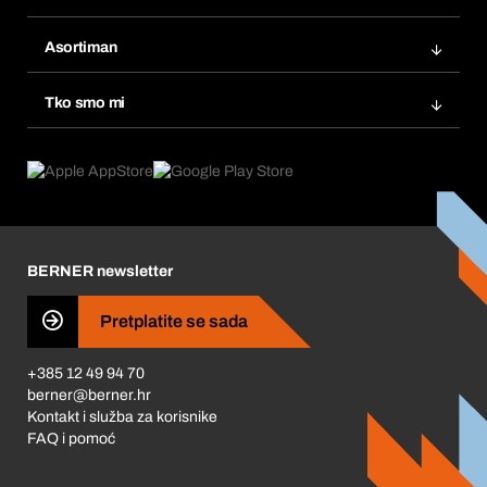
Fakture
Bera Modul
Popisi želja
Asortiman
eProcurement
Ponovno naručivanje
Inovacije proizvoda
Tražitelji proizvoda
Tko smo mi
Pretplate
Područja primjene
Što nudimo
Povrati & Reklamacije
Product Compliance
Što nas pokreće
Korporativna društvena odgovornost
Karijera
BERNER newsletter
Business Conduct
Pretplatite se sada
+385 12 49 94 70
berner@berner.hr
Kontakt i služba za korisnike
FAQ i pomoć