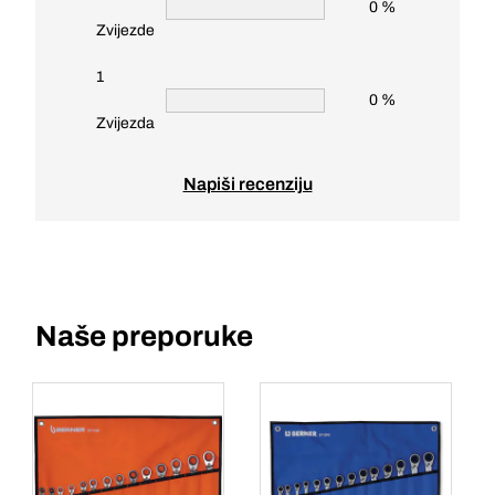
0 %
Zvijezde
1
0 %
Zvijezda
Napiši recenziju
Naše preporuke