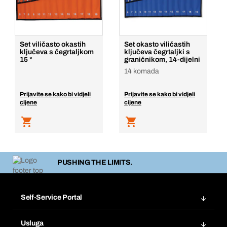
Set viličasto okastih
Set okasto viličastih
ključeva s čegrtaljkom
ključeva čegrtaljki s
15 °
graničnikom, 14-dijelni
14 komada
Prijavite se kako bi vidjeli
Prijavite se kako bi vidjeli
cijene
cijene
PUSHING THE LIMITS.
Self-Service Portal
Narudžbe
Usluga