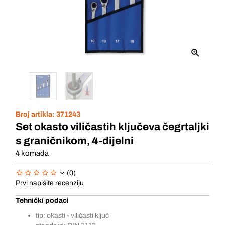
Broj artikla:
371243
Set okasto viličastih ključeva čegrtaljki
s graničnikom, 4-dijelni
4 komada
(0)
Prvi napišite recenziju
Tehnički podaci
tip: okasti - viličasti ključ