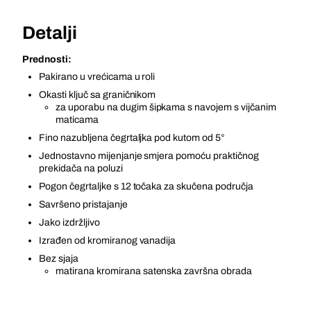
Detalji
Prednosti:
Pakirano u vrećicama u roli
Okasti ključ sa graničnikom
za uporabu na dugim šipkama s navojem s vijčanim
maticama
Fino nazubljena čegrtaljka pod kutom od 5°
Jednostavno mijenjanje smjera pomoću praktičnog
prekidača na poluzi
Pogon čegrtaljke s 12 točaka za skučena područja
Savršeno pristajanje
Jako izdržljivo
Izrađen od kromiranog vanadija
Bez sjaja
matirana kromirana satenska završna obrada