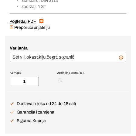
standard: DIN 3113
sadržaj: 4 ST
Pogledaj PDF
Preporuči prijatelju
Varijanta
Set vili.okast.klju.čegrt. s granič.
Komada
Jedinična cijena / ST
1
Dostava u roku od 24 do 48 sati
Garancija i zamjena
Sigurna Kupnja