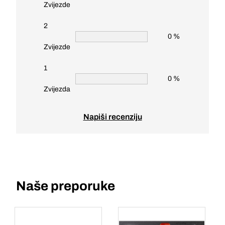
Zvijezde
2
0 %
Zvijezde
1
0 %
Zvijezda
Napiši recenziju
Naše preporuke