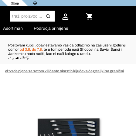
Shop
Asortiman
Područja primjene
Poštovani kupci, obavještavamo vas da odlazimo na zasluženi godišnji
odmor
od 3.8. do 7.8.
te u tom periodu naši Shopovi na Savici Šanci i
Jankomiru neće raditi, kao ni naši kolege u uredu.
˖°𓇼🌊⋆🐚🫧
k od tvrde pjene sa setom viličasto okastih ključeva čegrtaljki sa granični