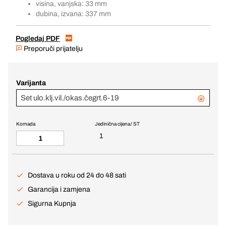
visina, vanjska: 33 mm
dubina, izvana: 337 mm
Pogledaj PDF
Preporuči prijatelju
Varijanta
Set ulo.klj.vil./okas.čegrt.6-19
Komada
Jedinična cijena / ST
1
Dostava u roku od 24 do 48 sati
Garancija i zamjena
Sigurna Kupnja