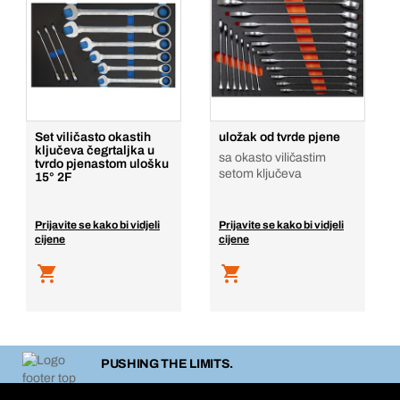
Set viličasto okastih
uložak od tvrde pjene
ključeva čegrtaljka u
sa okasto viličastim
tvrdo pjenastom ulošku
setom ključeva
15° 2F
Prijavite se kako bi vidjeli
Prijavite se kako bi vidjeli
cijene
cijene
PUSHING THE LIMITS.