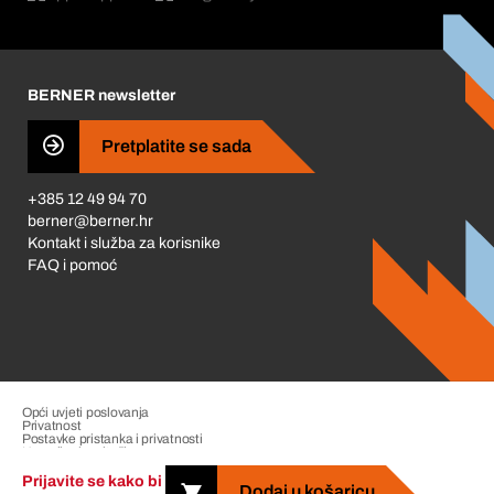
Korporativna društvena odgovornost
Karijera
BERNER newsletter
Business Conduct
Pretplatite se sada
+385 12 49 94 70
berner@berner.hr
Kontakt i služba za korisnike
FAQ i pomoć
Opći uvjeti poslovanja
Privatnost
Postavke pristanka i privatnosti
Upravljanje pritužbama
Impresum
Prijavite se kako bi
Dodaj u košaricu