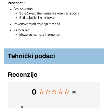
Prednosti:
Štiti površine
Sprečava oštećivanje tijekom transporta
Štiti osjetljivi i krhki tovar
Povećava vijek trajanja remena
Za brži rad
Može se namotati remenom
Tehnički podaci
Recenzije
0
(0)
5