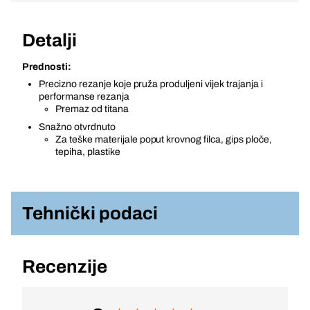
Detalji
Prednosti:
Precizno rezanje koje pruža produljeni vijek trajanja i
performanse rezanja
Premaz od titana
Snažno otvrdnuto
Za teške materijale poput krovnog filca, gips ploče,
tepiha, plastike
Tehnički podaci
Recenzije