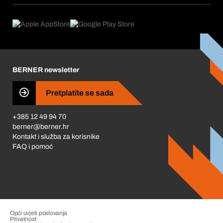
Što nudimo
Povrati & Reklamacije
Product Compliance
Što nas pokreće
Korporativna društvena odgovornost
Karijera
BERNER newsletter
Business Conduct
Pretplatite se sada
+385 12 49 94 70
berner@berner.hr
Kontakt i služba za korisnike
FAQ i pomoć
Opći uvjeti poslovanja
Privatnost