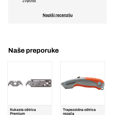
Zvijezda
Napiši recenziju
Naše preporuke
Kukasta oštrica
Trapezoidna oštrica
Premium
rezača