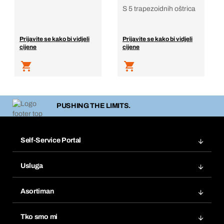
S 5 trapezoidnih oštrica
Prijavite se kako bi vidjeli
Prijavite se kako bi vidjeli
cijene
cijene
PUSHING THE LIMITS.
Self-Service Portal
Narudžbe
Usluga
Fakture
Bera Modul
Popisi želja
Asortiman
eProcurement
Ponovno naručivanje
Inovacije proizvoda
Tražitelji proizvoda
Tko smo mi
Pretplate
Područja primjene