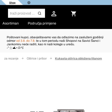
Shop
Asortiman
Područja primjene
Poštovani kupci, obavještavamo vas da odlazimo na zasluženi godišnji
odmor
od 3.8. do 7.8.
te u tom periodu naši Shopovi na Savici Šanci i
Jankomiru neće raditi, kao ni naši kolege u uredu.
˖°𓇼🌊⋆🐚🫧
ati za rezanje
Oštrice i pribor
Kukasta oštrica obložena titanom