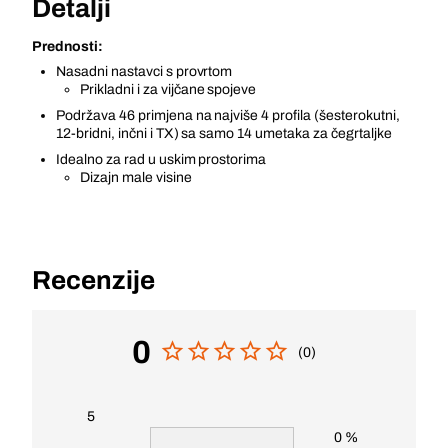
Detalji
Prednosti:
Nasadni nastavci s provrtom
Prikladni i za vijčane spojeve
Podržava 46 primjena na najviše 4 profila (šesterokutni,
12-bridni, inčni i TX) sa samo 14 umetaka za čegrtaljke
Idealno za rad u uskim prostorima
Dizajn male visine
Recenzije
0
(0)
5
0 %