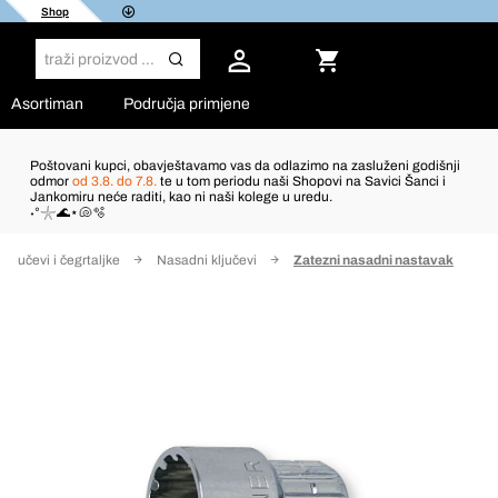
Shop
Asortiman
Područja primjene
Poštovani kupci, obavještavamo vas da odlazimo na zasluženi godišnji
odmor
od 3.8. do 7.8.
te u tom periodu naši Shopovi na Savici Šanci i
Jankomiru neće raditi, kao ni naši kolege u uredu.
˖°𓇼🌊⋆🐚🫧
ključevi i čegrtaljke
Nasadni ključevi
Zatezni nasadni nastavak