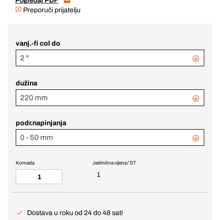
Pogledaj PDF
Preporuči prijatelju
vanj.-fi col do
2 "
dužina
220 mm
podr.napinjanja
0 - 50 mm
Komada
Jedinična cijena / ST
1
Dostava u roku od 24 do 48 sati