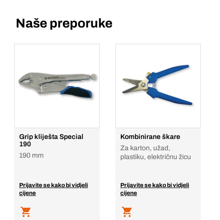
Naše preporuke
Grip kliješta Special
Kombinirane škare
190
Za karton, užad,
190 mm
plastiku, električnu žicu
Prijavite se kako bi vidjeli
Prijavite se kako bi vidjeli
cijene
cijene