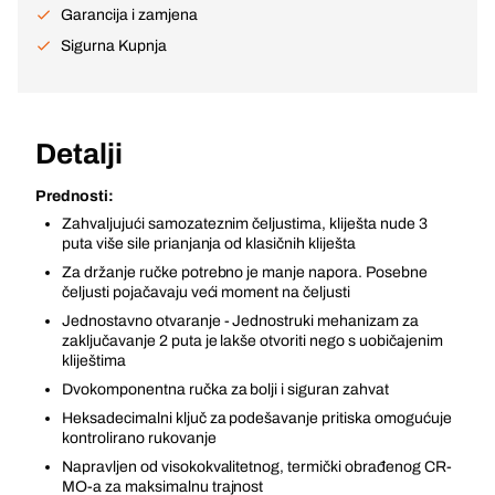
Garancija i zamjena
Sigurna Kupnja
Detalji
Prednosti:
Zahvaljujući samozateznim čeljustima, kliješta nude 3
puta više sile prianjanja od klasičnih kliješta
Za držanje ručke potrebno je manje napora. Posebne
čeljusti pojačavaju veći moment na čeljusti
Jednostavno otvaranje - Jednostruki mehanizam za
zaključavanje 2 puta je lakše otvoriti nego s uobičajenim
kliještima
Dvokomponentna ručka za bolji i siguran zahvat
Heksadecimalni ključ za podešavanje pritiska omogućuje
kontrolirano rukovanje
Napravljen od visokokvalitetnog, termički obrađenog CR-
MO-a za maksimalnu trajnost