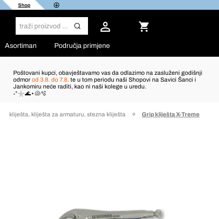
Shop
Asortiman
Područja primjene
Poštovani kupci, obavještavamo vas da odlazimo na zasluženi godišnji
odmor
od 3.8. do 7.8.
te u tom periodu naši Shopovi na Savici Šanci i
Jankomiru neće raditi, kao ni naši kolege u uredu.
˖°𓇼🌊⋆🐚🫧
p kliješta, kliješta za armaturu, stezna kliješta
Grip kliješta X-Treme