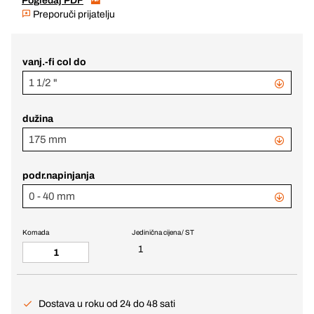
Pogledaj PDF
Preporuči prijatelju
vanj.-fi col do
1 1/2 "
dužina
175 mm
podr.napinjanja
0 - 40 mm
Komada
Jedinična cijena / ST
1
Dostava u roku od 24 do 48 sati