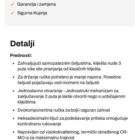
Garancija i zamjena
Sigurna Kupnja
Detalji
Prednosti:
Zahvaljujući samozateznim čeljustima, kliješta nude 3
puta više sile prianjanja od klasičnih kliješta
Za držanje ručke potrebno je manje napora. Posebne
čeljusti pojačavaju veći moment na čeljusti
Jednostavno otvaranje - Jednostruki mehanizam za
zaključavanje 2 puta je lakše otvoriti nego s uobičajenim
kliještima
Dvokomponentna ručka za bolji i siguran zahvat
Heksadecimalni ključ za podešavanje pritiska omogućuje
kontrolirano rukovanje
Napravljen od visokokvalitetnog, termički obrađenog CR-
MO-a za maksimalnu trajnost