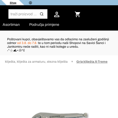
Shop
Asortiman
Područja primjene
Poštovani kupci, obavještavamo vas da odlazimo na zasluženi godišnji
odmor
od 3.8. do 7.8.
te u tom periodu naši Shopovi na Savici Šanci i
Jankomiru neće raditi, kao ni naši kolege u uredu.
˖°𓇼🌊⋆🐚🫧
p kliješta, kliješta za armaturu, stezna kliješta
Grip kliješta X-Treme