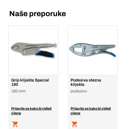
Naše preporuke
Grip kliješta Special
Podesiva stezna
190
kliješta
190 mm
podesivo
Prijavite se kako bi vidjeli
Prijavite se kako bi vidjeli
cijene
cijene