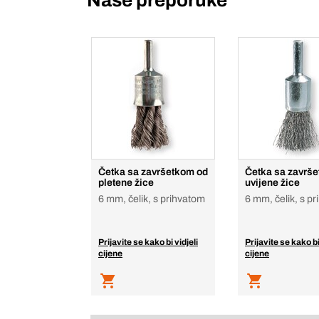
Naše preporuke
Četka sa završetkom od
Četka sa završ
pletene žice
uvijene žice
6 mm, čelik, s prihvatom
6 mm, čelik, s p
Prijavite se kako bi vidjeli
Prijavite se kako bi
cijene
cijene