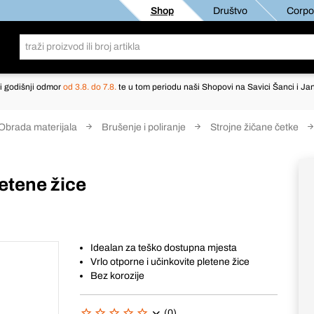
Shop
Društvo
Corpor
i godišnji odmor
od 3.8. do 7.8.
te u tom periodu naši Shopovi na Savici Šanci i Jan
Obrada materijala
Brušenje i poliranje
Strojne žičane četke
etene žice
Idealan za teško dostupna mjesta
Vrlo otporne i učinkovite pletene žice
Bez korozije
(0)