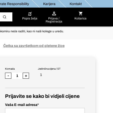
ate Responsibility
Karijera
Kontakt
Popis želja
Prijava /
Košarica
Registracija
komiru neće raditi, kao ni naši kolege u uredu.
Četka sa završetkom od pletene žice
Komada
Jedinična cijena / ST
1
-
+
Prijavite se kako bi vidjeli cijene
Vaša E-mail adresa
*