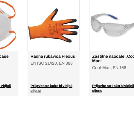
 čaše
Radna rukavica Flexus
Zaštitne naočale „Coo
Man”
EN ISO 21420, EN 388
Cool-Man, EN 166
 vidjeli
Prijavite se kako bi vidjeli
Prijavite se kako bi vidjeli
cijene
cijene