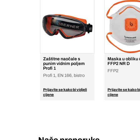
Zaštitne naočale s
Maska u obliku
punim vidnim poljem
FFP2 NR D
Profi 1
FFP2
Profi 1, EN 166, bistro
Prijavite se kako bi vidjeli
Prijavite se kako bi
cijene
cijene