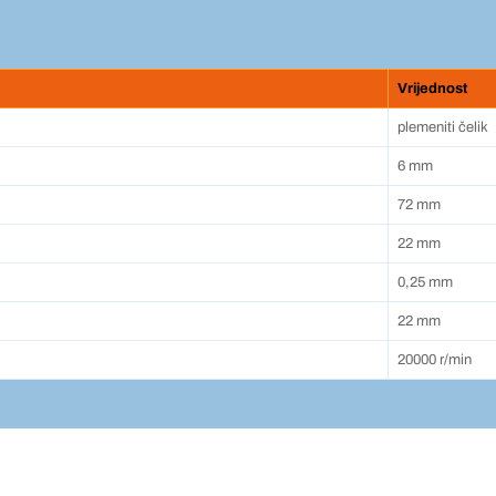
Vrijednost
plemeniti čelik
6 mm
72 mm
22 mm
0,25 mm
22 mm
20000 r/min