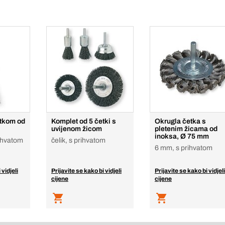
etkom od
Komplet od 5 četki s
Okrugla četka s
uvijenom žicom
pletenim žicama od
inoksa, Ø 75 mm
rihvatom
čelik, s prihvatom
6 mm, s prihvatom
 vidjeli
Prijavite se kako bi vidjeli
Prijavite se kako bi vidjeli
cijene
cijene