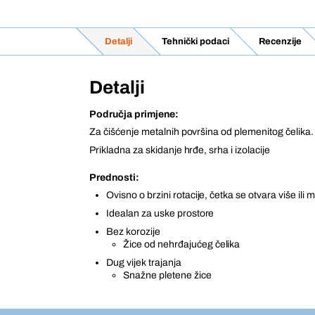
Detalji
Tehnički podaci
Recenzije
Detalji
Područja primjene:
Za čišćenje metalnih površina od plemenitog čelika.
Prikladna za skidanje hrđe, srha i izolacije
Prednosti:
Ovisno o brzini rotacije, četka se otvara više ili 
Idealan za uske prostore
Bez korozije
Žice od nehrđajućeg čelika
Dug vijek trajanja
Snažne pletene žice