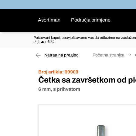
Asortiman
Područja primjene
Poštovani kupci, obavještavamo vas da odlazimo na zaslužen
˖°𓇼🌊⋆🐚🫧
Natrag na pregled
Početna stranica
Broj artikla:
99909
Četka sa završetkom od pl
6 mm, s prihvatom