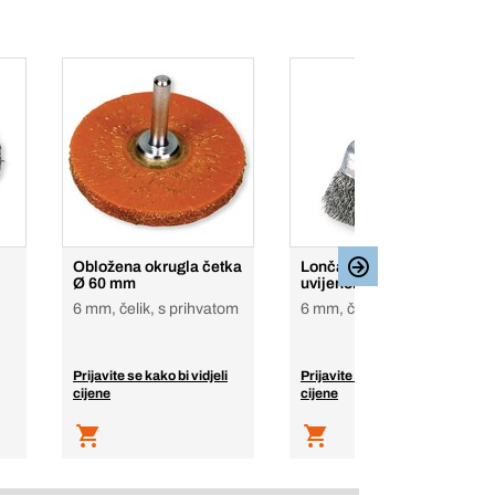
Obložena okrugla četka
Lončasta četka s
Ø 60 mm
uvijenom žicom
6 mm, čelik, s prihvatom
6 mm, čelik, s prihvatom
Prijavite se kako bi vidjeli
Prijavite se kako bi vidjeli
cijene
cijene