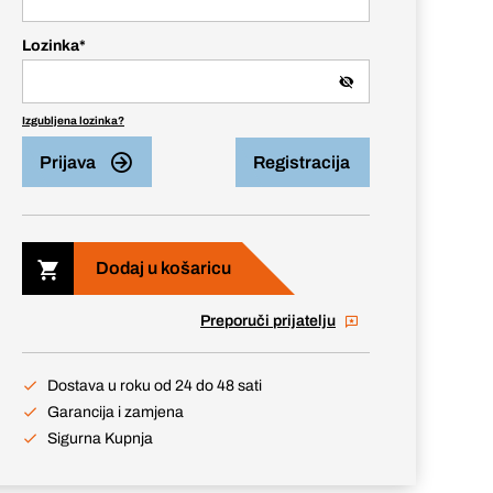
Lozinka
*
Izgubljena lozinka?
Prijava
Registracija
Dodaj u košaricu
Preporuči prijatelju
Dostava u roku od 24 do 48 sati
Garancija i zamjena
Sigurna Kupnja