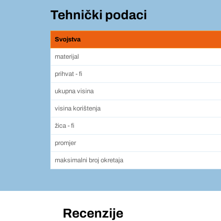
Tehnički podaci
Svojstva
materijal
prihvat - fi
ukupna visina
visina korištenja
žica - fi
promjer
maksimalni broj okretaja
Recenzije