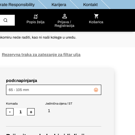
ate Responsibility
Karijera
Kontakt
Popis želja
Prijava /
Košarica
Registracija
komiru neće raditi, kao ni naši kolege u uredu.
Rezervna traka za zatezanje za filtar ulja
podr.napinjanja
65 - 105 mm
Komada
Jedinična cijena / ST
1
-
+