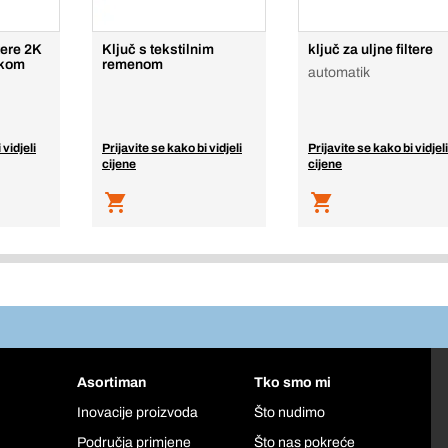
ltere 2K
Ključ s tekstilnim
ključ za uljne filtere
akom
remenom
automatik
 vidjeli
Prijavite se kako bi vidjeli
Prijavite se kako bi vidjeli
cijene
cijene
Asortiman
Tko smo mi
Inovacije proizvoda
Što nudimo
Područja primjene
Što nas pokreće