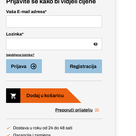
Prijavite se kako bi vidjeli cijene
Vaša E-mail adresa
*
Lozinka
*
Izgubljena lozinka?
Prijava
Registracija
Dodaj u košaricu
Preporuči prijatelju
Dostava u roku od 24 do 48 sati
Garancija i zamjena