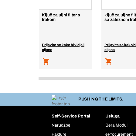
Ključ za uljni filter s
ključ za uljne fi
trakom
sa zateznom tr
Prijavite se kako bi vidjeli
Prijavite se kako bi
cijene
cijene
PUSHING THE LIMITS.
Self-Service Portal
Usluga
Narudžbe
Bera Modul
Fakture
eProcurement