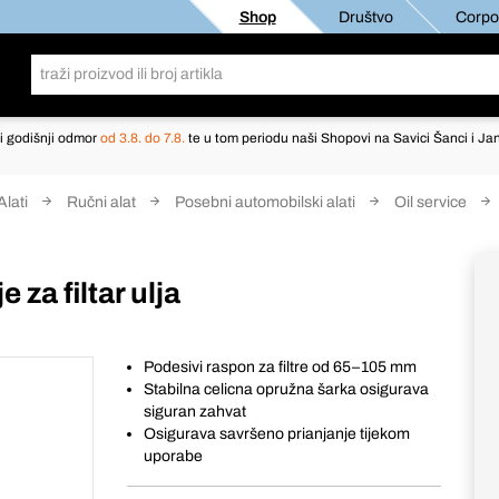
Shop
Društvo
Corpor
i godišnji odmor
od 3.8. do 7.8.
te u tom periodu naši Shopovi na Savici Šanci i Jan
Alati
Ručni alat
Posebni automobilski alati
Oil service
 za filtar ulja
Podesivi raspon za filtre od 65–105 mm
Stabilna celicna opružna šarka osigurava
siguran zahvat
Osigurava savršeno prianjanje tijekom
uporabe