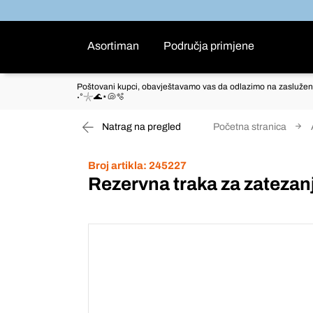
Asortiman
Područja primjene
Poštovani kupci, obavještavamo vas da odlazimo na zaslužen
˖°𓇼🌊⋆🐚🫧
Natrag na pregled
Početna stranica
Broj artikla:
245227
Rezervna traka za zatezanje