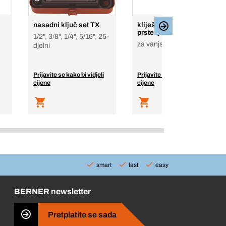
nasadni ključ set TX
kliješta za sigurnosno
prstenje
1/2", 3/8", 1/4", 5/16", 25-
za vanjske osigurače
djelni
Prijavite se kako bi vidjeli
Prijavite se kako bi vidjeli
cijene
cijene
smart
fast
easy
BERNER newsletter
Pretplatite se sada