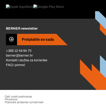
Povrati & Reklamacije
Product Compliance
Što nas pokreće
Korporativna društvena odgovornost
Karijera
BERNER newsletter
Business Conduct
Pretplatite se sada
+385 12 49 94 70
berner@berner.hr
Kontakt i služba za korisnike
FAQ i pomoć
Opći uvjeti poslovanja
Privatnost
Postavke pristanka i privatnosti
Upravljanje pritužbama