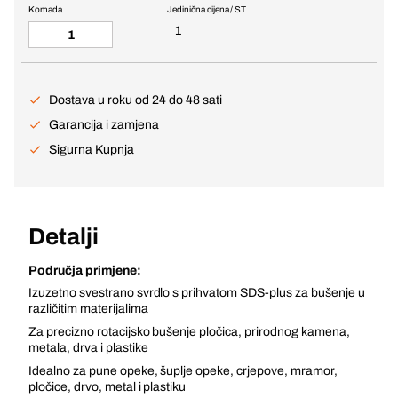
Komada
Jedinična cijena / ST
1
Dostava u roku od 24 do 48 sati
Garancija i zamjena
Sigurna Kupnja
Detalji
Područja primjene:
Izuzetno svestrano svrdlo s prihvatom SDS-plus za bušenje u
različitim materijalima
Za precizno rotacijsko bušenje pločica, prirodnog kamena,
metala, drva i plastike
Idealno za pune opeke, šuplje opeke, crjepove, mramor,
pločice, drvo, metal i plastiku