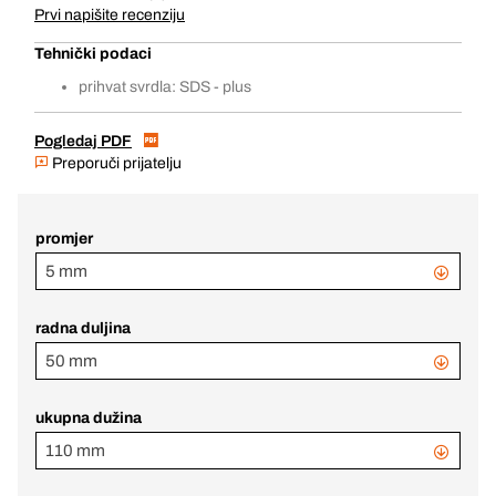
Prvi napišite recenziju
Tehnički podaci
prihvat svrdla: SDS - plus
Pogledaj PDF
Preporuči prijatelju
promjer
5 mm
radna duljina
50 mm
ukupna dužina
110 mm