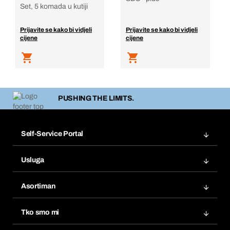
Set, 5 komada u kutiji
Prijavite se kako bi vidjeli
Prijavite se kako bi vidjeli
cijene
cijene
PUSHING THE LIMITS.
Self-Service Portal
Narudžbe
Usluga
Fakture
Bera Modul
Popisi želja
Asortiman
eProcurement
Ponovno naručivanje
Inovacije proizvoda
Tražitelji proizvoda
Tko smo mi
Pretplate
Područja primjene
Što nudimo