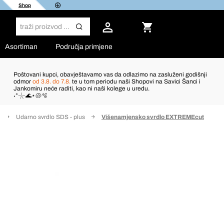
Shop
Asortiman
Područja primjene
Poštovani kupci, obavještavamo vas da odlazimo na zasluženi godišnji
odmor
od 3.8. do 7.8.
te u tom periodu naši Shopovi na Savici Šanci i
Jankomiru neće raditi, kao ni naši kolege u uredu.
˖°𓇼🌊⋆🐚🫧
Udarno svrdlo SDS - plus
Višenamjensko svrdlo EXTREMEcut