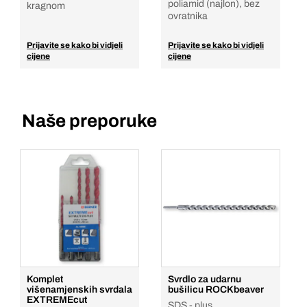
poliamid (najlon), bez
kragnom
ovratnika
Prijavite se kako bi vidjeli
Prijavite se kako bi vidjeli
cijene
cijene
Naše preporuke
Komplet
Svrdlo za udarnu
višenamjenskih svrdala
bušilicu ROCKbeaver
EXTREMEcut
SDS - plus