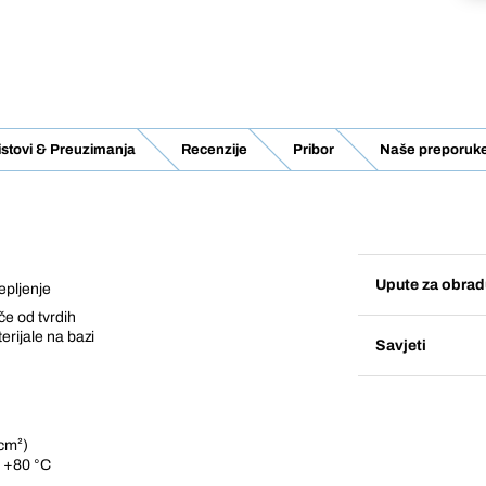
listovi & Preuzimanja
Recenzije
Pribor
Naše preporuk
Upute za obrad
epljenje
če od tvrdih
erijale na bazi
Savjeti
cm²)
o +80 °C