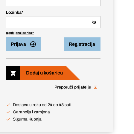
Lozinka
*
Izgubljena lozinka?
Prijava
Registracija
Dodaj u košaricu
Preporuči prijatelju
Dostava u roku od 24 do 48 sati
Garancija i zamjena
Sigurna Kupnja