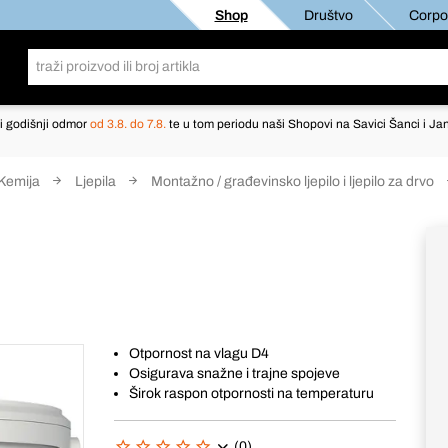
Shop
Društvo
Corpor
i godišnji odmor
od 3.8. do 7.8.
te u tom periodu naši Shopovi na Savici Šanci i Jan
Kemija
Ljepila
Montažno / građevinsko ljepilo i ljepilo za drvo
Otpornost na vlagu D4
Osigurava snažne i trajne spojeve
Širok raspon otpornosti na temperaturu
(0)