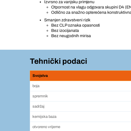
Izvrsno za vanjsku primjenu
Otpornost na vlagu odgovara skupini D4 (E
Odlično za snažno opterećena konstruktivna 
Smanjen zdravstveni rizik
Bez CLP oznaka opasnosti
Bez izocijanata
Bez neugodnih mirisa
Tehnički podaci
Svojstva
boja
spremnik
sadržaj
kemijska baza
otvoreno vrijeme