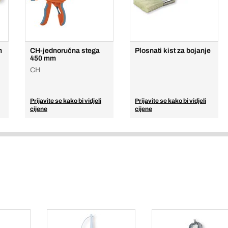
m
CH-jednoručna stega
Plosnati kist za bojanje
450 mm
CH
Prijavite se kako bi vidjeli
Prijavite se kako bi vidjeli
cijene
cijene