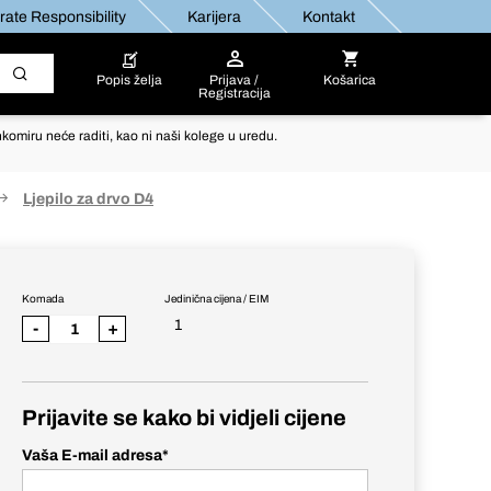
ate Responsibility
Karijera
Kontakt
Popis želja
Prijava /
Košarica
Registracija
komiru neće raditi, kao ni naši kolege u uredu.
Ljepilo za drvo D4
Komada
Jedinična cijena / EIM
1
-
+
Prijavite se kako bi vidjeli cijene
Vaša E-mail adresa
*