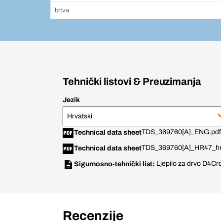
brtva
Tehnički listovi & Preuzimanja
Jezik
Hrvatski
TDS_369760[A]_ENG.pdf
Technical data sheet
TDS_369760[A]_HR47_hr
Technical data sheet
Ljepilo za drvo D4
Cro
Sigurnosno-tehnički list:
Recenzije