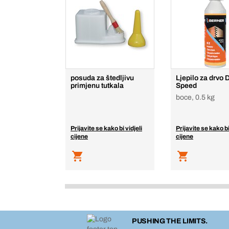
posuda za štedljivu
Ljepilo za drvo 
primjenu tutkala
Speed
boce, 0.5 kg
Prijavite se kako bi vidjeli
Prijavite se kako bi
cijene
cijene
PUSHING THE LIMITS.