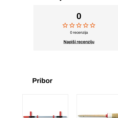
0
0 recenzija
Napiši recenziju
Pribor