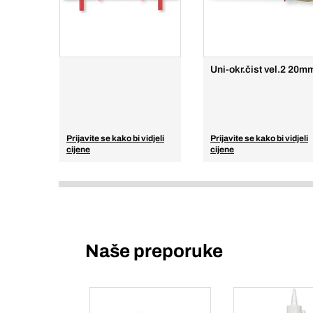
Uni-okr.čist vel.2 20m
Prijavite se kako bi vidjeli
Prijavite se kako bi vidjeli
cijene
cijene
Naše preporuke