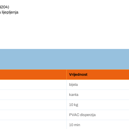
N204)
lijepljenja
Vrijednost
bijela
kanta
10 kg
PVAC disperzija
10 min