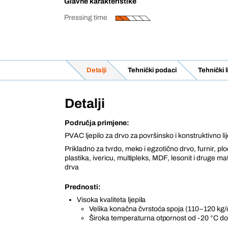
Glavne karakteristike
Pressing time
Detalji
Tehnički podaci
Tehnički 
Detalji
Područja primjene:
PVAC ljepilo za drvo za površinsko i konstruktivno lij
Prikladno za tvrdo, meko i egzotično drvo, furnir, plo
plastika, ivericu, multipleks, MDF, lesonit i druge mat
drva
Prednosti:
Visoka kvaliteta ljepila
Velika konačna čvrstoća spoja (110–120 kg/
Široka temperaturna otpornost od -20 °C d