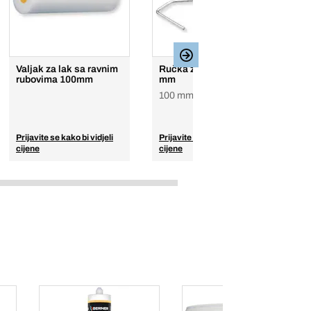
Valjak za lak sa ravnim
Ručka za valjak 100
R
rubovima 100mm
mm
5
100 mm
Prijavite se kako bi vidjeli
Prijavite se kako bi vidjeli
Pr
cijene
cijene
ci