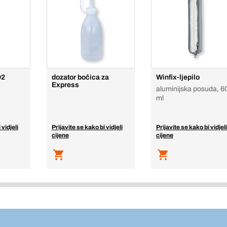
D2
dozator bočica za
Winfix-ljepilo
Express
aluminijska posuda, 6
ml
 vidjeli
Prijavite se kako bi vidjeli
Prijavite se kako bi vidjeli
cijene
cijene