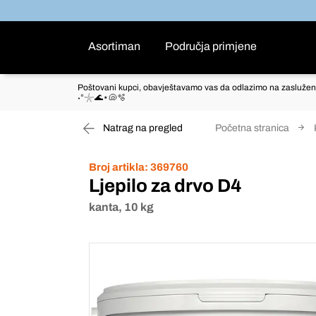
Asortiman
Područja primjene
Poštovani kupci, obavještavamo vas da odlazimo na zaslužen
˖°𓇼🌊⋆🐚🫧
Natrag na pregled
Početna stranica
Broj artikla:
369760
Ljepilo za drvo D4
kanta, 10 kg