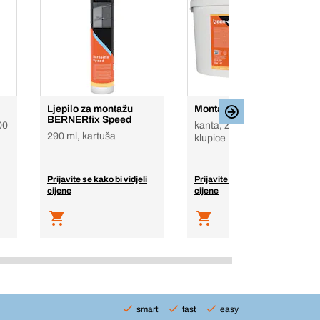
Ljepilo za montažu
Montažno ljepilo
BERNERfix Speed
00
kanta, Za prozorske
290 ml, kartuša
klupice
Prijavite se kako bi vidjeli
Prijavite se kako bi vidjeli
cijene
cijene
smart
fast
easy