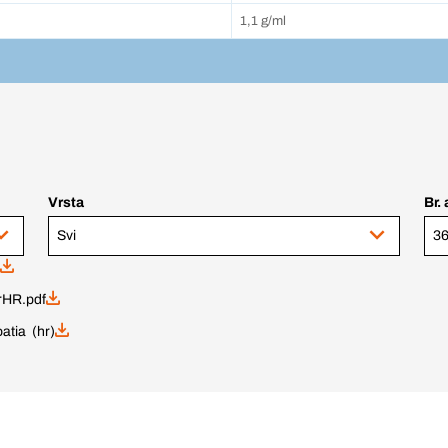
1,1 g/ml
Vrsta
Br. 
Svi
36
HR.pdf
atia (hr)